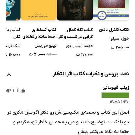
کتاب کنترل ذهن
کتاب تسلط بر
کتاب تله کمال
کتاب زیاد ب
احساسات: راهنمای
گرایی در کسب و کار
نکن
خوزه سیلوا
عملی برای غلبه بر
تیبو موریس
مهسا الیاس پور
نیک ترنتون
۲۸۵,۹۰۰ ت
منفی گرایی و
۵۱,۰۰۰ ت
۱۷۰,۰۰۰ ت
۱۴۰,۰۰۰ ت
۸۵۰۰۰
مدیریت بهتر
احساسات
نقد، بررسی و نظرات کتاب اثر انتظار
زینب قهرمانی
1
4
۱۴۰۳/۰۶/۳۰
اصل این کتاب و نسخه‌ی انگلیسی‌اش رو دکتر آذرخش مکری در
دو پادکست توضیح دادند و من به همین خاطر تهیه کردم و
حتما یه نگاه می‌کنم بهش