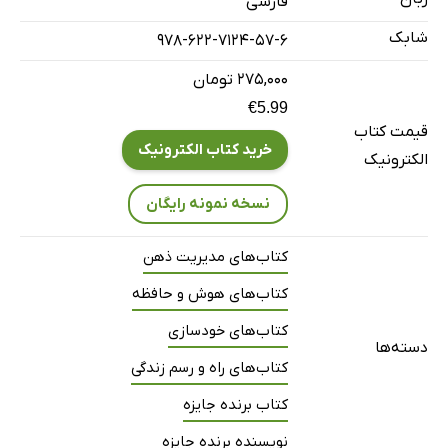
فارسی
فصل ششم: تناقض غذا
شابک
978-622-7124-57-6
چرا پرخوری لازمه سالم غذا خوردن است
فصل هفتم: استرس‌زدایی از استرس
۲۷۵,۰۰۰ تومان
€5.99
چگونه احساسات منفی را به نفع خود به کار ببریم
قیمت کتاب
فصل هشتم: اراده بی‌نهایت
خرید کتاب الکترونیک
الکترونیک
چگونه ذخایر بی‌پایانی از خودکنترلی و تمرکز ذهنی بسازیم
نسخه نمونه رایگان
فصل نهم: نبوغ کشف نشده
چگونه هوش، خلاقیت و حافظه خود و دیگران را تقویت کنید
کتاب‌های مدیریت ذهن
فصل دهم: پیران جوان‌مغز
کتاب‌های هوش و حافظه
چرا همان‌قدر که خودتان احساس می‌کنید، جوان یا پیر هستید
کتاب‌های خودسازی
کلام آخر
دسته‌ها
درباره نویسنده
کتاب‌های راه و رسم زندگی
منابع لاتین
کتاب برنده جایزه
نویسنده برنده جایزه