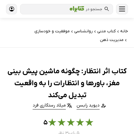
جستجو در
خانه
کتاب‌ متنی
روانشناسی
موفقیت و خودسازی
›
›
›
مدیریت ذهن
›
کتاب اثر انتظار: چگونه ماشین پیش بینی
مغز، باورها و انتظارات را به واقعیت
تبدیل می‌کند
دیوید رابسن
میلاد رستگاری فرد
★
★
★
★
★
۵
۵ رای
۳ نظر
●