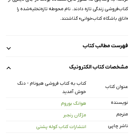
کتاب‌فروشی زندگی تازه دادند. نام محوطه تازه‌تخلیه‌شده را
«اتاق باشگاه کتاب‌خوانی» گذاشتند.
فهرست مطالب کتاب
درباره نویسنده
مشخصات کتاب الکترونیک
چه عاملی باعث خوب بودن کتاب‌فروشی می‌شود؟
تمام کردن گریه هیچ اشکالی ندارد
کتاب به کتاب فروشی هیونام - دنگ
عنوان کتاب
قهوه روز چیست؟
خوش آمدید
داستان‌های کسانی که گذاشتند و رفتند
نویسنده
هوانگ بوروم
لطفاً کتاب خوبی به من پیشنهاد کنید
مترجم
مژگان رنجبر
زمانی برای سکوت، زمانی برای گفت‌وگو
ناشر چاپی
انتشارات کتاب کوله پشتی
گفت‌وگو درباره کتاب‌ها به میزبانی کتاب‌فروش