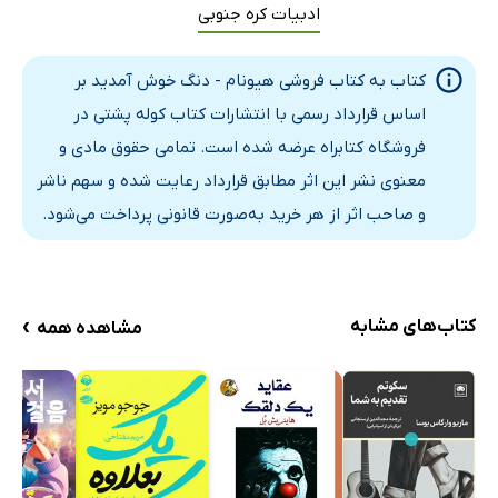
احساس پذیرفته‌ شدن
ادبیات کره جنوبی
توانایی مهار کردن خشم
کتاب به کتاب فروشی هیونام - دنگ خوش آمدید بر
سمینارهای نوشتن آغاز می‌شوند
اساس قرارداد رسمی با انتشارات کتاب کوله پشتی در
هوایت را خواهم داشت
فروشگاه کتابراه عرضه شده است. تمامی حقوق مادی و
باشگاه کتاب‌خوانی مادران
معنوی نشر این اثر مطابق قرارداد رعایت شده و سهم ناشر
آیا می‌توانم از کتاب‌فروشی گذران زندگی کنم؟
و صاحب اثر از هر خرید به‌صورت قانونی پرداخت می‌شود.
دوشنبه باریستا «داریم»
برای کمک به تو به آن نگاهی می‌اندازم
با صداقت و درستکاری
›
کتاب‌های مشابه
مشاهده همه
تمرکز روی قهوه هنگام درست کردن آن
مردی که به جست‌وجوی یونگجو آمد چه کسی بود؟
رها کردن گذشته
انگار همه‌چیز روبه‌راه بود
بیا یکدیگر را دوست بداریم