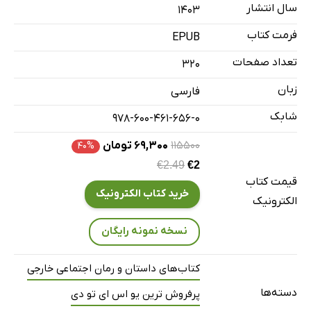
سال انتشار
قهوه و بزها
۱۴۰۳
دکمه‌های بدون سوراخ‌
فرمت کتاب
EPUB
مشتری‌های همیشگی
تعداد صفحات
320
اهدای قلاب‌بافی‌های رایگان
زبان
فارسی
هرازگاه، انسانی خوب
شابک
978-600-461-656-0
همه کتاب‌ها برابرند
همسازی و ناسازی
۱۱۵۵۰۰
۶۹,۳۰۰ تومان
۴۰%
چقدر به نوشته‌هایتان شباهت دارید؟
€2.49
€2
قیمت کتاب
جمله بد صدای خوب را تضعیف می‌کند
خرید کتاب الکترونیک
الکترونیک
عصر یکشنبه‌ای آرام
افتضاح به نظر می‌رسی. چی شده؟
نسخه نمونه رایگان
کار را چگونه می‌بینیم
کتاب‌های داستان و رمان اجتماعی خارجی
پیدا کردن جایگاه خود
دسته‌ها
پرفروش ترین یو اس ای تو دی
دلم می‌خواست بگویم نه