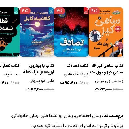
۴۰٪
۴۰٪
۴۰٪
کتاب سامی کیز 12:
کتاب تصادف
کتاب با بهترین
کتاب قطار 
سامی کیز و پول نقد
آرزوها از طرف کافه
فریدا مک فادن
مت هیگ
سرد
ماه کامل
وندلین ون درانن
مایی موچیزوکی
۹۵,۴۰۰ ت
۱۳,۴۰۰
۱۸۹۰۰۰
۱۵۹۰۰۰
۶۳,۰۰۰ ت
۴۶,۲۰۰ ت
۷۷۰۰۰
۱۰۵۰۰۰
برچسب‌ها:
رمان اجتماعی
،
رمان روانشناختی
،
رمان خانوادگی
،
پرفروش ترین یو اس ای تو دی
،
ادبیات کره جنوبی