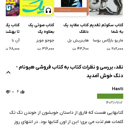
زندگی میان انسان‌های خوب
آزمایش احساسات
جایی که به شخص بهتری تبدیلم می‌کند
کتاب عقاید یک
کتاب صوتی یک
کتاب سکوتم تقدیم
کتاب یک قد
بیا در برلین یکدیگر را ببینیم
دلقک
بعلاوه یک
به شما
تا بهشت
هاینریش بل
چه چیزی کتاب‌فروشی را زنده نگه می‌دارد؟
جوجو مویز
ماریو بارگاس یوسا
آن نا
۴۳,۶۰۰ ت
۳۱۶,۰۰۰ ت
۲۰۲,۰۰۰ ت
۶۸,۰۰۰ ت
یادداشت نویسنده
نقد، بررسی و نظرات کتاب به کتاب فروشی هیونام -
دنگ خوش آمدید
Hasti
0
4
۱۴۰۳/۰۹/۰۲
کتابهایی هست که فارق از داستان خوبشون از خوندن تک تک
کلمات هم لذت می بری؛ این از اون کتابها بود. در انتهای روز