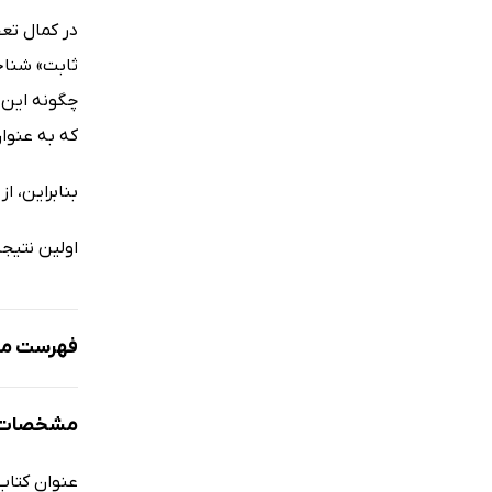
در کمال تع
ثابت» شناخت
چگونه این ک
که به عنوان
بنابراین، ا
اولین نتیج
فهرست مط
سخنی کوتاه
مشخصات ک
هوش خود را
هر آنچه بر
عنوان کتاب