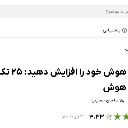
پشتیبانی
کتاب هو
 هوش
ساسان جعفرنیا
★
★
۴.۳۳
۱۲ رای
۷ نظر
●