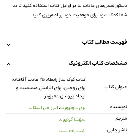
دستورالعمل‌های عادات ما در اوایل کتاب استفاده کنید تا به
شما کمک شود برای موفقیت خود برنامه‌ریزی کنید.
فهرست مطالب کتاب
مقدمه
مشخصات کتاب الکترونیک
شش علت شکست روابط
عادت ارتباطی آگاهانۀ شمارۀ 1: با برگزاری جلسات، رابطۀ خود را
کتاب کوک ساز رابطه: 25 عادت آگاهانه
در اولویت قرار دهید
عنوان کتاب
برای زوجین، برای افزایش صمیمیت و
عادت ارتباطی آگاهانۀ شمارۀ 2: هوش هیجانی را بیاموزید
ایجاد پیوندی عمیق‌تر
عادت ارتباطی آگاهانۀ شمارۀ 3: چشم‌انداز رابطۀ خود را بسازید
نویسنده
بری داونپورت
،
اس جی اسکات
عادت ارتباطی آگاهانۀ شمارۀ 4: بااحترام و بامهربانی برخورد
مترجم
سهیلا کولیوند
کنید
ناشر چاپی
انتشارات شبنا