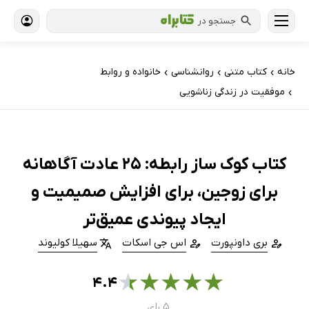
جستجو در
خانه
کتاب‌ متنی
روانشناسی
خانواده و روابط
›
›
›
موفقیت در زندگی زناشویی
›
کتاب کوک ساز رابطه: 25 عادت آگاهانه
برای زوجین، برای افزایش صمیمیت و
ایجاد پیوندی عمیق‌تر
بری داونپورت
اس جی اسکات
سهیلا کولیوند
★
★
★
★
★
۴.۴
۵ رای