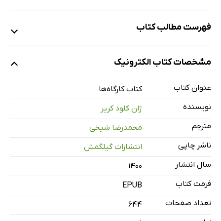
فهرست مطالب کتاب
سفر در خواب
مشخصات کتاب الکترونیک
کارگاه‌ها
چرا کارگاه؟
عنوان کتاب
کتاب کارگاه‌ها
یادداشت های عینی و عملی / خاطرات پراکنده درباره ی بیش از
نویسنده
ژان کلود کریر
شصت و پنج سال کار
مترجم
محمدرضا شیخی
با ژاک تاتی و پی یر اِتِکس از 1957 به بعد
ناشر چاپی
انتشارات گیلگمش
غیب شدن
در باب مونتاژ
سال انتشار
۱۴۰۰
چند کلمه ای درباره ی فیلم نامه نویس
فرمت کتاب
EPUB
بازگشت فرانکنشتاین (گریزی «ادبی»)
تعداد صفحات
644
سینما زبان است؟