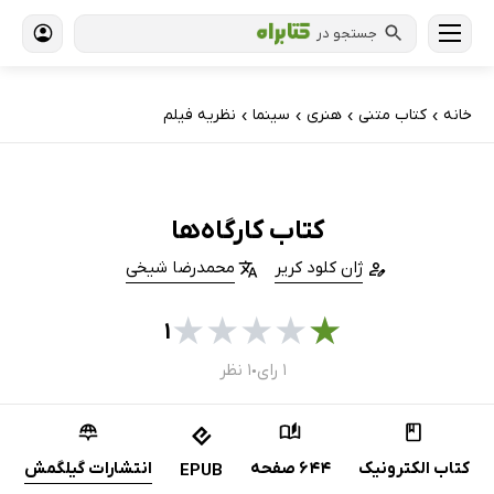
جستجو در
خانه
کتاب‌ متنی
هنری
سینما
نظریه فیلم
›
›
›
›
کتاب کارگاه‌ها
ژان کلود کریر
محمدرضا شیخی
★
★
★
★
★
۱
۱ رای
۱ نظر
●
کتاب الکترونیک
644 صفحه
انتشارات گیلگمش
EPUB