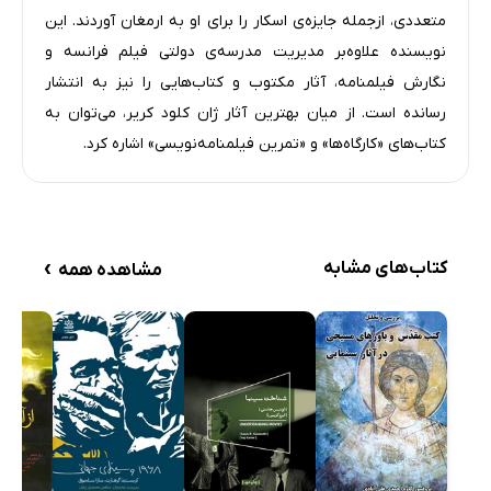
درباره ی دانتون / 1982 1981
متعددی، ازجمله جایزه‌ی اسکار را برای او به ارمغان آوردند. این
با رقصنده های کلکته و فرانکو دراگونه
نویسنده علاوه‌بر مدیریت مدرسه‌ی دولتی فیلم فرانسه و
پیرامون مهاباراتا / 1985 1974
نگارش فیلمنامه، آثار مکتوب و کتاب‌هایی را نیز به انتشار
رسانده است. از میان بهترین آثار ژان کلود کریر، می‌توان به
در میان بومیان قبیله ی یانومامی / 1989
کتاب‌های «کارگاه‌ها» و «تمرین فیلمنامه‌نویسی» اشاره کرد.
با سیرانو دو برژراک
از عشق بازی حیوانات تا سیرانو / (رُستان پدر و پسر)
مردی که/ 1991
اتحاد، تجربه ی بازیگری
›
کتاب‌های مشابه
مشاهده همه
کارگاه هایی که ذکرشان رفت
روزهای تئاتر
دراماتورژ
سرگشتگی ها
و اما در باب شکست ها
مشتری