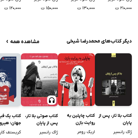
بر دروازه ی ابدیت / 2018
۲۱۰,۰۰۰ ت
۱۳۰,۰۰۰ ت
۱۵۰,۰۰۰ ت
۱۲۰,۰۰۰ ت
تلویزیون
فانتزی ها
بدبختی های (ناسزاوار) شاتوبریان
›
دیگر کتاب‌های محمدرضا شیخی
مشاهده همه
بووار و پکوشه
نتیجه گیری
کتاب بلا تار، پس از
کتاب چاپلین به
کتاب صوتی بلا تار،
کتاب یک فیل
پایان
روایت بازن
پس از پایان
جهان: هیرو
عشق من
ژاک رانسیر
اریک رومر
ژاک رانسیر
کریستف کارل