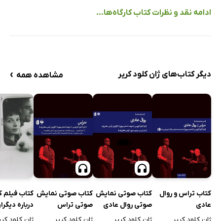
سنگ صبور / 2012
ادامه نقد و نظرات کتاب کارگاه‌ها...
سبُکی تحمل ناپذیر هستی / 1987 1986
بازگشتِ بازگشت مارتن گر
مجادله ی وایادولید / 1992 1991
با پاتریس شرو
›
دیگر کتاب‌های ژان کلود کریر
مشاهده همه
با میلوش فورمن
فرار از خانه
والمون
اشباح گویا / 2008
با گدار
با اوشیما
تولد / 2002 2001
کتاب تراس و روال
کتاب صوتی نمایش
کتاب صوتی نمایش
کتاب فیلم 
روبان سفید / 2009
عادی
صوتی روال عادی
صوتی تراس
درباره دیگرا
گَرل ها
ژان کلود کریر
ژان کلود کریر
ژان کلود کریر
ژان کلود کری