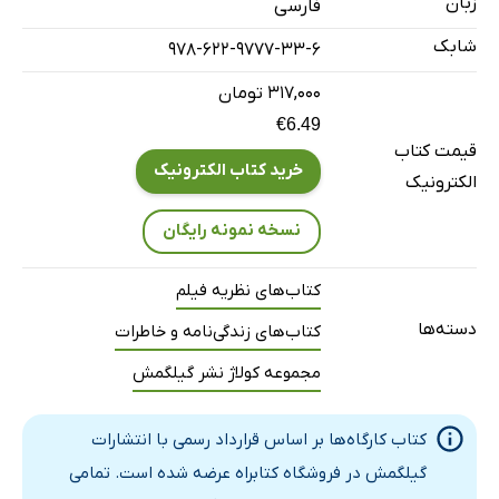
زبان
فارسی
پیتر بروک: دیدارهای اولیه
شابک
با لویی مال
978-622-9777-33-6
کمک حافظه / 1968
۳۱۷,۰۰۰ تومان
گفت وگوی غیرمستقیم: استخر شنا / 1968
€6.49
قیمت کتاب
بورسالینو
خرید کتاب الکترونیک
الکترونیک
انواع دُره
پروانه ای روی شانه
نسخه نمونه رایگان
فیلم های دیگر با ژاک
کتاب‌های نظریه فیلم
با پیتر بروک: تمرین ترجمه
دسته‌ها
کتاب‌های زندگی‌نامه و خاطرات
در حد پرانتز (مارسی ای)
درباره ی چخوف و باغ آلبالو / 1981
مجموعه کولاژ نشر گیلگمش
داخل پرانتز، درباره ی برنیس
بازگشت کوتاه به چخوف (و به سینما)
کتاب کارگاه‌ها بر اساس قرارداد رسمی با انتشارات
گیلگمش در فروشگاه کتابراه عرضه شده است. تمامی
آغاز همکاری با بونوئل: خاطرات یک مستخدمه