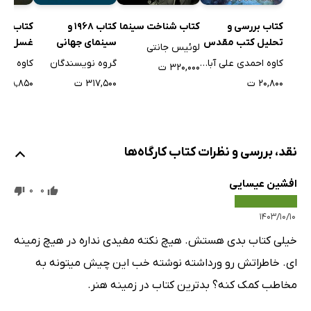
دوروتا
کتاب بررسی و
کتاب از 
کتاب شناخت سینما
کتاب 1968 و
لیزا
تحلیل کتب مقدس
غسل تع
سینمای جهانی
لوئیس جانتی
جعبه ی چینی
و باور‌های مسیحی
(بازآفرین
کاوه احمدی علی آبادی
گروه نویسندگان
۳۲۰,۰۰۰ ت
دو فیلم اشباحی
در آثار سینمایی
یازده فی
۲۰,۸۰۰ ت
۱۸,۸۵۰ ت
۳۱۷,۵۰۰ ت
یک مثال
عباس کیارستمی
اُپراها و ترانه ها
نقد، بررسی و نظرات کتاب کارگاه‌ها
ابزار کار
افشین عیسایی
شیء در سینما
0
0
در باب طراحی، زبان و چیزهایی از این دست
۱۴۰۳/۱۰/۱۰
اقتباس
خیلی کتاب بدی هستش. هیچ نکته مفیدی نداره در هیچ زمینه
درباره ی طبل حلبی / 1979 1978
ای. خاطراتش رو ورداشته نوشته خب این چیش میتونه به
پادشاهِ اُن
مخاطب کمک کنه؟ بدترین کتاب در زمینه هنر.
سوارکار روی بام