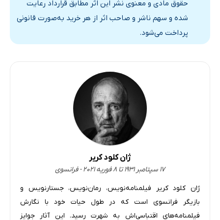
حقوق مادی و معنوی نشر این اثر مطابق قرارداد رعایت
راهب، فیلم اشباح
شده و سهم ناشر و صاحب اثر از هر خرید به‌صورت قانونی
بل دو ژور
پرداخت می‌شود.
راه شیری
جذابیت پنهان بورژوازی
میان پرده ی اهریمنی (ناکام)
پرسشی درباره ی سینما
میل مبهم هوس / 1977
سال های پایانی
خسوس فرانکو
پیتر بروک: تمرین های دیگر
ژان کلود کریر
شیوه های نگارشی جدید
۱۷ سپتامبر ۱۹۳۱ تا ۸ فوریه ۲۰۲۱ - فرانسوی
بازگشت به بونوئل، شبح آزادی / 1973
ژان کلود کریر فیلمنامه‌نویس، رمان‌نویس، جستارنویس و
درک و فهم؟
بازیگر فرانسوی است که در طول حیات خود با نگارش
عطار و مجمع مرغان / 1978
فیلمنامه‌های اقتباسی‌اش به شهرت رسید. این آثار جوایز