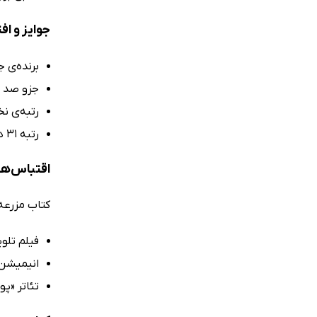
جوایز و اف
برنده‌ی ج
جزو صد رم
رتبه‌ی نخست در
رتبه 31 در فهرست برترین‌های قرن بیستم به انتخاب فهرست کتابخانه مدرن
اقتباس‌ها
کتاب مزرعه‌
فیلم تلوی
انیمیشن «
تئاتر «پوش