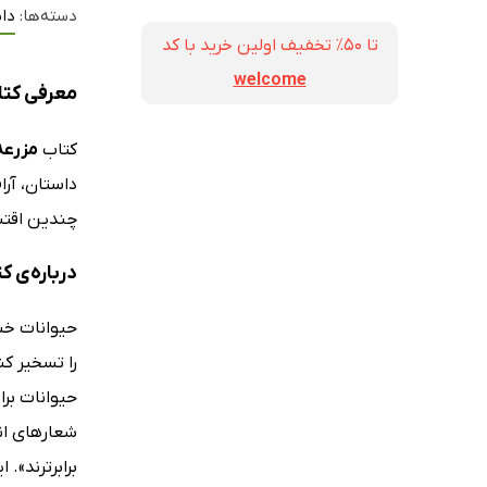
دسته‌ها:
دا
تا ۵۰٪ تخفیف اولین خرید با کد
welcome
معرفی کتا
کتاب
مزرعه
داستان، آرا
چندین اقتب
درباره‌ی ک
حیوانات خست
را تسخیر کن
حیوانات برا
شعارهای انق
برابرترند».