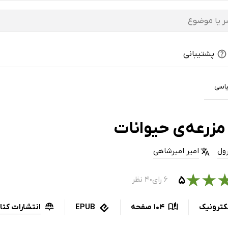
پشتیبانی
اسی
مزرعه‌ی حیوانات
ول
امیر امیرشاهی
★
★
۵
۶ رای
۴ نظر
●
انتشارات کتا
کترونیک
104 صفحه
EPUB