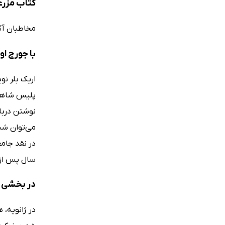
کتاب مزرع
مخاطبان آثا
با جورج ا
پلیس شاهنشا
نوشتن دربار
در نقد جامع
سال پس از انتشار «1984» در 
در بخشی ا
در ژانویه،