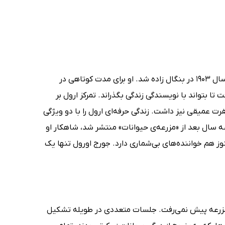
اریک بلر نویسنده‌ی انگلیسی مشهوری که با نام هنری جورج اورول می‌نوشت، در سال 1903 در بنگال زاده شد. او برای مدت کوتاهی در
 بتواند با نویسندگی زندگی بگذراند. تمرکز ارول بر
ت عمیقی نیز داشت. زندگی حرفه‌ای ارول را با دو ویژگی
: نوشتن علیه فقر و استبداد، و حضور در جنگ. کتاب «1984» که سه سال بعد از «مزرعه‌ی حیوانات» منتشر شد، شاهکار او
وز هم خواننده‌های بی‌شماری دارد. جورج اورول تنها یک
 مزرعه پیش نمی‌رفت. جلسات متعددی در طویله تشکیل