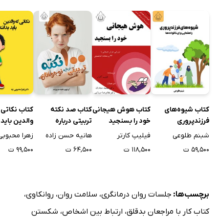
کتاب شیوه‌های
کتاب هوش هیجانی
کتاب صد نکته
کتاب نکاتی 
فرزندپروری
خود را بسنجید
تربیتی درباره
والدین باید 
نوجوانان
شبنم طلوعی
فیلیپ کارتر
هانیه حسن زاده
زهرا محبوبی
۵۹,۵۰۰ ت
۱۱۸,۵۰۰ ت
۶۴,۵۰۰ ت
۹۹,۵۰۰ ت
برچسب‌ها:
جلسات روان درمانگری
،
سلامت روان
،
روانکاوی
،
کتاب کار با مراجعان بدقلق
،
ارتباط بین اشخاص
،
شکستن