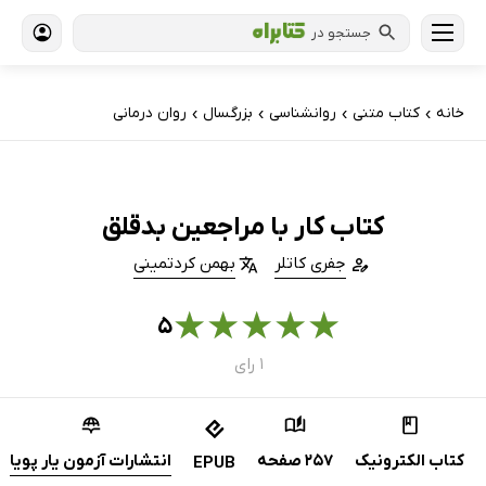
جستجو در
خانه
کتاب‌ متنی
روانشناسی
بزرگسال
روان درمانی
›
›
›
›
کتاب کار با مراجعین بدقلق
جفری کاتلر
بهمن کردتمینی
★
★
★
★
★
۵
۱ رای
کتاب الکترونیک
257 صفحه
انتشارات آزمون یار پویا
EPUB