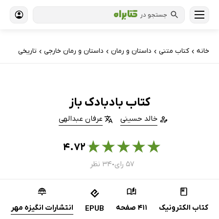
جستجو در
خانه
کتاب‌ متنی
داستان و رمان
داستان و رمان خارجی
تاریخی
›
›
›
›
کتاب بادبادک باز
خالد حسینی
عرفان عبدالهی
★
★
★
★
★
۴.۷۲
۵۷ رای
۳۴ نظر
●
کتاب الکترونیک
411 صفحه
انتشارات انگیزه مهر
EPUB