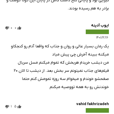
گیرایی بود و پایانی تلخ داشت کاش در پایان این دوتا دوست و
برادر به هم رسیده بودند.
ایوب آدینه
0
0
۱۴۰۱/۱۲/۱۶
یک رمان بسیار عالی و روان و جذاب که واقعا آدم رو کنجکاو
میکنه ببینه آخرش چی پیش میاد
من دیشب خریدم هربخش که تموم میکنم مسل سریال
فیلم‌های جذاب نمیتونم سر بخش بعد. از دیشب تا الان ۲۰
صفحشو خوندم و میخوام سه روزه تمومش کنم حتما
خوندنش رو به همه تووصیه میکنم
vahid fakhrizadeh
1
5