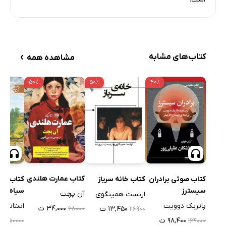
›
کتاب‌های مشابه
مشاهده همه
۵۰٪
۵۰٪
۴۰٪
کتاب عمارت هلندی
کتاب صوتی برادران
کتاب خانه سرباز
کتاب صو
سیسترز
سیاه
آن پچت
ارنست همینگوی
پاتریک دوویت
استاندال
۳۴,۰۰۰ ت
۱۳,۴۵۰ ت
۶۸۰۰۰
۲۶۹۰۰
۹۸,۴۰۰ ت
۰
۵۵۰۰۰۰
۱۶۴۰۰۰