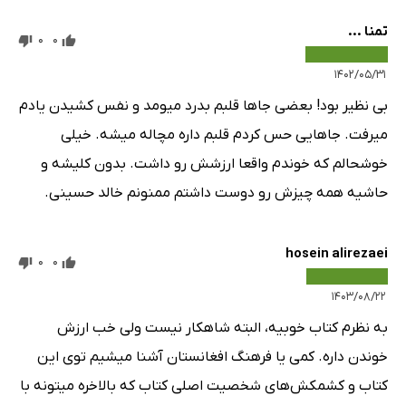
تمنا ...
0
0
۱۴۰۲/۰۵/۳۱
بی نظیر بود! بعضی جاها قلبم بدرد میومد و نفس کشیدن یادم
میرفت. جاهایی حس کردم قلبم داره مچاله میشه. خیلی
خوشحالم که خوندم واقعا ارزشش رو داشت. بدون کلیشه و
حاشیه همه چیزش رو دوست داشتم ممنونم خالد حسینی.
hosein alirezaei
0
0
۱۴۰۳/۰۸/۲۲
به نظرم کتاب خوبیه، البته شاهکار نیست ولی خب ارزش
خوندن داره. کمی یا فرهنگ افغانستان آشنا میشیم توی این
کتاب و کشمکش‌های شخصیت اصلی کتاب که بالاخره میتونه با