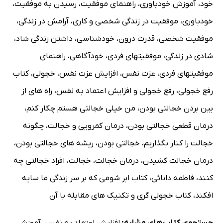
خود
،
آموزش خودباوری
،
راهنمای موفقیت
،
رسیدن به موفقیت
،
خودباوری
،
موفقیت در زندگی شخصی و کاری
،
آرامش در زندگی
،
موفقیت شخصی
،
قدرت درون
،
خودشناسی
،
داشتن زندگی شاد
،
شادی در زندگی
،
موفقیتهای فردی
،
خودآگاهی
،
راهنمای
موفقیتهای فردی
،
عزت نفس
،
افزایش عزت نفس
،
خجولی
،
کتاب
رفع خجولی
،
رفع خجولی و افزایش اعتماد به نفس
،
راه های از
بین بردن خجالتی بودن
،
من خیلی خجالتی هستم چکار کنم
،
درمان قطعی خجالتی بودن
،
درمان کمرویی و خجالت
،
چگونه
خجالت را کنار بگذاریم
،
خجالتی بودن
،
ریشه های خجالتی بودن
،
درمان خجالت کشیدن
،
درمان خجالت
،
خجالت
،
افراد خجالتی چه
کنند
،
فاطمه دانائی
،
کتاب ابر شومی که بر سر زندگی ما سایه
افکند
،
کتاب خجولی گری و تکنیک های مقابله با آن
جستجوی کتاب‌های مشابه:
افزایش اعتماد به نفس
،
آموزش