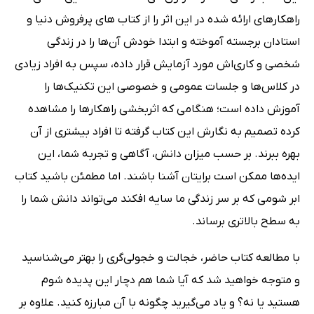
ﺭﺍﻫﻜﺎﺭﻫﺎﻯ ﺍﺭﺍﺋﻪ ﺷﺪﻩ ﺩﺭ این اثر ﺭﺍ ﺍﺯ ﻛﺘﺎﺏ ﻫﺎﻯ ﭘﺮﻓﺮﻭﺵ ﺩﻧﻴﺎ ﻭ
ﺍﺳﺘﺎﺩﺍﻥ ﺑﺮﺟﺴﺘﻪ ﺁﻣﻮﺧﺘﻪ ﻭ ﺍﺑﺘﺪﺍ ﺧﻮﺩش ﺁن‌ها ﺭﺍ ﺩﺭ ﺯﻧﺪﮔﻰ
ﺷﺨﺼﻰ ﻭ ﻛﺎﺭﻯ‌اش ﻣﻮﺭﺩ ﺁﺯﻣﺎﻳﺶ ﻗﺮﺍﺭ ﺩﺍﺩه، ﺳﭙﺲ ﺑﻪ ﺍﻓﺮﺍﺩ ﺯﻳﺎﺩﻯ
ﺩﺭ ﻛﻼﺱ‌ﻫﺎ ﻭ ﺟﻠﺴﺎﺕ ﻋﻤﻮﻣﻰ ﻭ ﺧﺼﻮﺻﻰ این تکنیک‌ها را
ﺁﻣﻮﺯﺵ ﺩﺍﺩﻩ ﺍست؛ هنگامی که اثربخشی راهکار‌ها ﺭﺍ مشاهده
کرده تصمیم به نگارش این کتاب گرفته تا افراد بیشتری از آن
بهره ببرند. ﺑﺮ ﺣﺴﺐ ﻣﻴﺰﺍﻥ ﺩﺍﻧﺶ، ﺁﮔﺎﻫﻰ ﻭ ﺗﺠﺮﺑﻪ ﺷﻤﺎ، ﺍﻳﻦ
ﺍﻳﺪﻩ‌ﻫﺎ ﻣﻤﻜﻦ ﺍﺳﺖ ﺑﺮﺍﻳﺘﺎﻥ ﺁﺷﻨﺎ ﺑﺎﺷﻨﺪ. اما مطمئن باشید ﻛﺘﺎﺏ
ابر شومی که بر سر زندگی ما سایه افکند ﻣﻰ‌ﺗﻮﺍﻧﺪ ﺩﺍﻧﺶ ﺷﻤﺎ ﺭﺍ
ﺑﻪ ﺳﻄﺢ ﺑﺎﻻﺗﺮﻯ ﺑﺮﺳﺎﻧﺪ.
ﺑﺎ ﻣﻄﺎﻟﻌﻪ ﻛﺘﺎﺏ حاضر، خجالت و ﺧﺠﻮﻟﻰ‌ﮔﺮﻯ ﺭﺍ ﺑﻬﺘﺮ ﻣﻰ‌ﺷﻨﺎﺳﻴﺪ
ﻭ ﻣﺘﻮﺟﻪ ﺧﻮﺍﻫﻴﺪ ﺷﺪ ﻛﻪ ﺁﻳﺎ ﺷﻤﺎ ﻫﻢ ﺩﭼﺎﺭ ﺍﻳﻦ ﭘﺪﻳﺪﻩ ﺷﻮﻡ
ﻫﺴﺘﻴﺪ ﻳﺎ ﻧﻪ؟ ﻭ ﻳﺎﺩ ﻣﻰ‌ﮔﻴﺮﻳﺪ ﭼﮕﻮﻧﻪ ﺑﺎ ﺁﻥ ﻣﺒﺎﺭﺯﻩ ﻛﻨﻴﺪ. ﻋﻼﻭﻩ ﺑﺮ