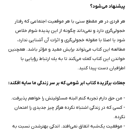
پیشنهاد می‌شود؟
ﻫﺮ فردی ﺩﺭ ﻫﺮ ﻣﻘﻄﻊ ﺳﻨﻰ ﺑﺎ ﻫﺮ ﻣﻮﻗﻌﻴﺖ ﺍﺟﺘﻤﺎﻋﻰ ﻛﻪ ﺭﻓﺘﺎﺭ
ﺧﺠﻮﻟﻰ‌ﮔﺮﻯ ﺩﺍﺭﺩ ﻭ ﻧﻤﻰ‌ﺩﺍﻧﺪ ﭼﮕﻮﻧﻪ ﺍﺯ ﺍﻳﻦ ﭘﺪﻳﺪﻩ ﺷﻮﻡ ﺧﻼﺹ
ﺷﻮﺩ ﻳﺎ ﺍﺻﻼ ﺑﺎ ﻣﻘﻮﻟﻪ ﺧﺠﻮﻟﻰ‌ﮔﺮﻯ ﻭ ﺍﺛﺮﺍﺕ ﺁﻥ ﺁﺷﻨﺎﻳﻰ ﻧﺪﺍﺭﺩ،
ﻣﻄﺎﻟﻌﻪ ﺍﻳﻦ ﻛﺘﺎﺏ ﻣﻰ‌ﺗﻮﺍﻧﺪ ﺑﺮﺍیش ﻣﻔﻴﺪ ﻭ ﻣﺆﺛﺮ ﺑﺎﺷﺪ. همچنین
خواندن این کتاب ﻛﻤﻚ می‌ﻛﻨﺪ تا ﺑﻪ ﻳﻚ ﺍﺭﺗﺒﺎﻁ ﺭﺅﻳﺎﻳﻰ ﺑﺎ
ﺍﻃﺮﺍﻓﻴﺎﻥ ﺩﺳﺖ ﭘﻴﺪﺍ ﻛﻨﻴﺪ.
جملات برگزیده کتاب ابر شومی که بر سر زندگی ما سایه افکند:
- من حق دارم تجربه کنم البته مسئولیتش را خواهم پذیرفت.
- کسی که در زندگی اشتباه نکرده هرگز چیز جدیدی را امتحان
نکرده.
- موفقیت یک‌شبه اتفاق نمی‌افتد. اندکی بهترشدن نسبت به