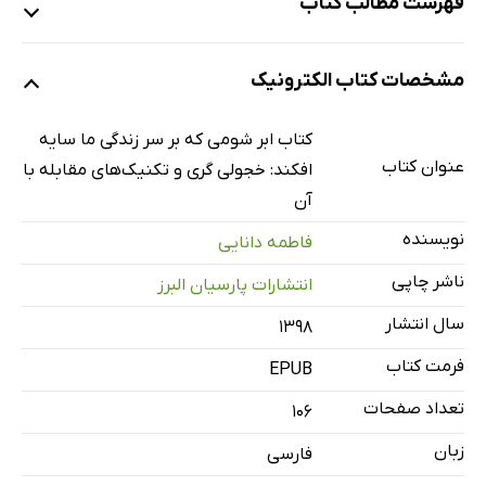
فهرست مطالب کتاب
فصل صفرم: پیشگفتار نویسنده
مشخصات کتاب الکترونیک
فصل اول: آشنایی اولیه
داستان من
کتاب ابر شومی که بر سر زندگی ما سایه
گپ خودمونی
عنوان کتاب
افکند: خجولی گری و تکنیک‌های مقابله با
این خاطره درس بزرگی را با خود دارد
آن
این تمرین مختص شماست
نویسنده
فاطمه ﺩﺍنایی
استارت کلیدی
ناشر چاپی
انتشارات پارسیان البرز
خجولی‌گری چیست؟
سال انتشار
۱۳۹۸
خلاصه فصل اول
فرمت کتاب
EPUB
فصل دوم: ریشه‌های خجولی‌گری 1
تست‌کردن خود
تعداد صفحات
106
معجزه تصویرسازی
زبان
فارسی
آیا خجولی‌گری ذاتی است یا اکتسابی؟