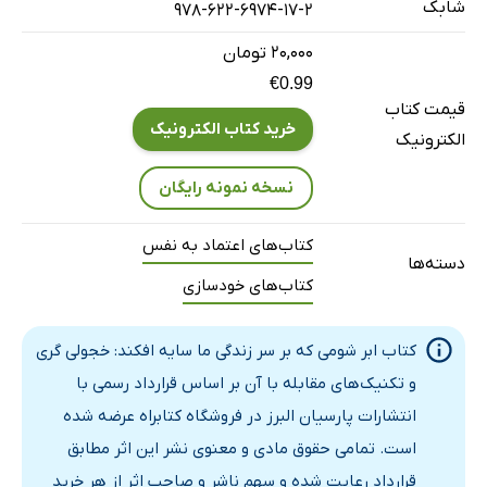
شابک
978-622-6974-17-2
خجولی‌گری و درون‌گرایی
۲۰,۰۰۰ تومان
ریشه‌های خجولی‌گری
€0.99
آشنایی با مغز
قیمت کتاب
خرید کتاب الکترونیک
اصلاح فایل برای غلبه بر خجالت و کم‌رویی
الکترونیک
مغز پستاندار
نسخه نمونه رایگان
مغز منطقی یا نئوکورتکس
همکاری و خواسته‌های متفاوت
کتاب‌های اعتماد به نفس
دسته‌ها
مسیر عصبی؛ شاهراه قدرتمندشدن
کتاب‌های خودسازی
شگفتی‌های مغز انسان
نکته جالب توجه اینکه...
کتاب ابر شومی که بر سر زندگی ما سایه افکند: خجولی گری
مسیر عصبی
و تکنیک‌های مقابله با آن بر اساس قرارداد رسمی با
هیس! لطفا بهانه نیارید
انتشارات پارسیان البرز در فروشگاه کتابراه عرضه شده
خلاصه فصل دوم:
است. تمامی حقوق مادی و معنوی نشر این اثر مطابق
فصل سوم: ریشه‌های خجولی‌گری 2
قرارداد رعایت شده و سهم ناشر و صاحب اثر از هر خرید