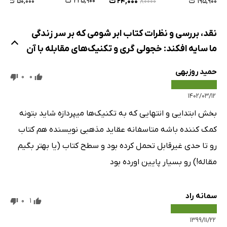
۲۲۵,۹۰۰ ت
۱۹۵,۹۰۰ ت
۲۴,۰۰۰ ت
۵۰,۰۰۰ ت
۸۰۰۰۰
به جای فرار مقاومت کن
تکنیک سی‌دی خش‌دار
نقد، بررسی و نظرات کتاب ابر شومی که بر سر زندگی
تکنیک بازی تئاتر
ما سایه افکند: خجولی گری و تکنیک‌های مقابله با آن
تکنیک چالشی
حمید روزبهی
تکنیک اگر x جای من بود.
0
0
تکنیک یک دقیقه بعد حالم چطوره؟
۱۴۰۲/۰۳/۱۲
تکنیک صحنه‌سازی
بخش ابتدایی و انتهایی که به تکنیک‌ها میپردازه شاید بتونه
تکنیک تجرید
کمک کننده باشه متاسفانه عقاید مذهبی نویسنده هم کتاب
تکنیک ارتقای سطح انرژی
رو تا حدی غیرقابل تحمل کرده بود و سطح کتاب (یا بهتر بگیم
چگونه سطح انرژی خود را بالا ببریم؟
مقاله!) رو بسیار پایین اورده بود
سخن پایانی
سپاس‌نامه
سمانه راد
0
1
۱۳۹۹/۱۱/۲۲