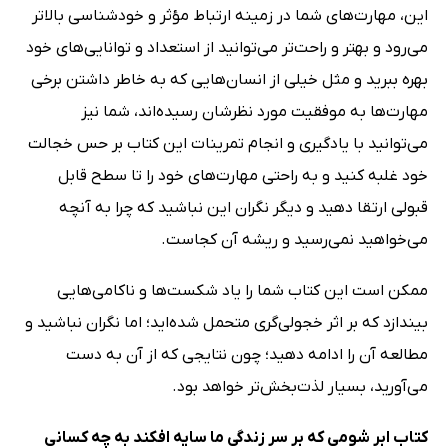
ﺍﻳﻦ، ﻣﻬﺎﺭﺕ‌ﻫﺎﻯ ﺷﻤﺎ ﺩﺭ ﺯﻣﻴﻨﻪ ﺍﺭﺗﺒﺎﻁ ﻣﺆﺛﺮ ﻭ ﺧﻮﺩﺷﻨﺎﺳﻰ ﺑﺎﻻﺗﺮ
ﻣﻰ‌ﺭﻭﺩ ﻭ ﺑﻬﺘﺮ ﻭ ﺭﺍحت‌تر ﻣﻰ‌ﺗﻮﺍﻧﻴﺪ ﺍﺯ ﺍﺳﺘﻌﺪﺍﺩ ﻭ ﺗﻮﺍﻧﺎﻳﻰ‌ﻫﺎﻯ ﺧﻮﺩ
ﺑﻬﺮﻩ ﺑﺒﺮﻳﺪ ﻭ ﻣﺜﻞ ﺧﻴﻠﻰ ﺍﺯ ﺍﻧﺴﺎﻥ‌ﻫﺎﻳﻰ ﻛﻪ ﺑﻪ ﺧﺎﻃﺮ ﺩﺍﺷﺘﻦ ﺑﺮﺧﻰ
ﻣﻬﺎﺭﺕ‌ﻫﺎ ﺑﻪ ﻣﻮﻓﻘﻴﺖ ﻣﻮﺭﺩ ﻧﻈﺮﺷﺎﻥ ﺭﺳﻴﺪﻩ‌ﺍﻧﺪ، ﺷﻤﺎ ﻧﻴﺰ
ﻣﻰ‌ﺗﻮﺍﻧﻴﺪ ﺑﺎ ﻳﺎﺩﮔﻴﺮﻯ ﻭ ﺍﻧﺠﺎﻡ ﺗﻤﺮﻳﻨﺎﺕ ﺍﻳﻦ ﻛﺘﺎﺏ بر حس خجالت
خود غلبه کنید ﻭ ﺑﻪ ﺭﺍﺣﺘﻰ ﻣﻬﺎﺭﺕ‌ﻫﺎﻯ ﺧﻮﺩ ﺭﺍ ﺗﺎ ﺳﻄﺢ ﻗﺎﺑﻞ
ﻗﺒﻮﻟﻰ ﺍﺭﺗﻘﺎ ﺩﻫﻴﺪ ﻭ ﺩﻳﮕﺮ ﻧﮕﺮﺍﻥ ﺍﻳﻦ ﻧﺒﺎﺷﻴﺪ ﻛﻪ ﭼﺮﺍ ﺑﻪ ﺁﻧﭽﻪ
ﻣﻰ‌ﺧﻮﺍهید ﻧﻤﻰ‌رسید ﻭ ﺭﻳﺸﻪ ﺁﻥ ﻛﺠﺎﺳﺖ.
ممکن است این کتاب شما را یاد شکست‌ها و ناکامی‌هایی
بیندازد که بر اثر خجولی‌گری متحمل شده‌اید؛ اما نگران نباشید و
مطالعه آن را ادامه دهید؛ چون نتایجی که از آن به دست
می‌آورید، بسیار لذت‌بخش‌تر خواهد بود.
کتاب ابر شومی که بر سر زندگی ما سایه افکند به چه کسانی