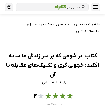
جستجو در
خانه
کتاب‌ متنی
روانشناسی
موفقیت و خودسازی
›
›
›
اعتماد به نفس
›
کتاب ابر شومی که بر سر زندگی ما سایه
افکند: خجولی گری و تکنیک‌های مقابله با
آن
فاطمه ﺩﺍنایی
★
★
★
★
★
۴
۱۷ رای
۷ نظر
●