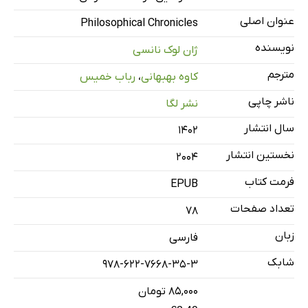
عنوان اصلی
Philosophical Chronicles
نویسنده
ژان لوک نانسی
مترجم
کاوه بهبهانی
،
رباب خمیس
ناشر چاپی
نشر لگا
سال انتشار
۱۴۰۲
نخستین انتشار
2004
فرمت کتاب
EPUB
تعداد صفحات
78
زبان
فارسی
شابک
978-622-7668-35-3
۸۵,۰۰۰ تومان