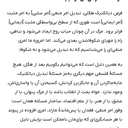
فرضِ دیالکتیک هگلی، تبدیل امر منفی [امر سلبی] به امر مثبت
[امر ایجابی] است طوری که از سطح بی‌واسطگی مثبت [ایجابی]
فراتر برود. مرگ در آن چونان حیاتِ روح ایجاد می‌شود و تباهی،
راه را مهیایِ شکوفاشدنِ بعدی می‌کند. اما امروزه ما امری
منفی‌ای را می‌شناسیم که نه تبدیل می‌شود و نه شکوفا.
به همین دلیل است که می‌توانیم بگوییم بعد از هگل، هیچ
مسئلۀ فلسفی مهم دیگری به‌جز مسئلۀ تبدیل دیالکتیک،
جابه‌جاکردن آن و جایگزین کردنش، گسیختن آن یا واسازی‌اش،
وجود ندارد. خواه بحث از انقلاب باشد یا از مرگ پنهان، یا از
عشق، یا از هنر، یا از علم اقتصاد، ساختار مسئله همان است:
وفور امر منفی، فقدان یا پس‌ماندۀ مازاد، امری افزوده در پیوند
با هر حسابگری‌ای که برای‌مان ناممکن است برایش دلیل