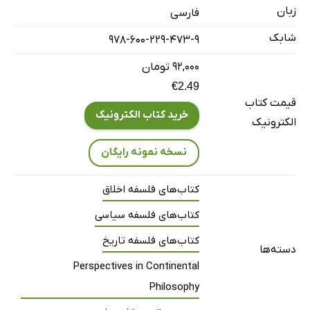
حکم است؟
زبان
فارسی
بند 5. دفاعیه
شابک
978-600-229-473-9
بخش دوم: مسائل آلمان
۹۲,۰۰۰ تومان
مقدمه
€2.49
الف) تمایزگذاری تقصیر آلمانی‌ها
قیمت کتاب
خرید کتاب الکترونیک
بند 1. جرایم
الکترونیک
بند 2. تقصیر سیاسی
نسخه نمونه رایگان
بند 3. تقصیر اخلاقی
بند 4. تقصیر متافیزیکی
کتاب‌های فلسفه اخلاق
بند 5. جمع‌بندی
کتاب‌های فلسفه سیاسی
الف) پیامدهای تقصیر
کتاب‌های فلسفه تاریخ
دسته‌ها
ب) تقصیر جمعی
Perspectives in Continental
ب) طرق ممکن برای عذرخواهی
Philosophy
بند 1. تروریسم