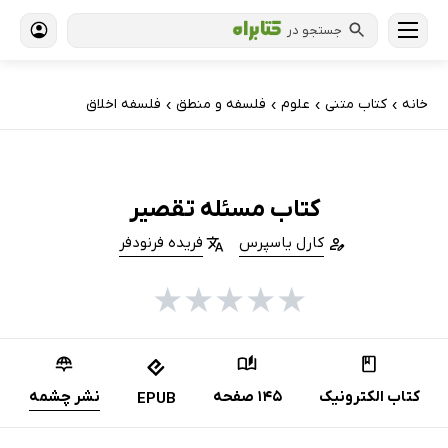
جستجو در
خانه
کتاب‌ متنی
علوم
فلسفه و منطق
فلسفه اخلاق
›
›
›
›
کتاب مسئله تقصیر
کارل یاسپرس
فریده فرنودفر
★
★
★
★
★
کتاب الکترونیک
145 صفحه
نشر چشمه
EPUB