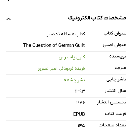
سخن مترجمان
مشخصات کتاب الکترونیک
پیش‌گفتار مؤلف
درآمدی بر درس‌گفتار در باب وضعیت فکری آلمان
عنوان کتاب
کتاب مسئله تقصیر
بند 1. با یکدیگر سخن گفتن
عنوان اصلی
The Question of German Guilt
بند 2. تفاوت‌های برجسته‌ی ما
نویسنده
کارل یاسپرس
بند 3. رئوس مباحث بعدی
مترجم
فریده فرنودفر
،
امیر نصری
مسئله‌ی تقصیر
پیش‌گفتار
ناشر چاپی
نشر چشمه
بخش اول: طرح کلی تمایزها
سال انتشار
۱۳۹۳
بند 1. چهار تلقی از تقصیر
نخستین انتشار
1946
بند 2. پیامدهای تقصیر
فرمت کتاب
EPUB
بند 3. خشونت، حق، بخشایش
تعداد صفحات
بند 4. چه کسی حکم می‌کند و چه کسی یا چه چیزی متعلق
145