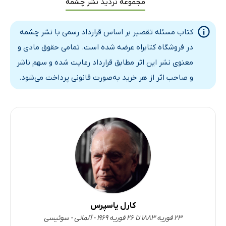
مجموعه تردید نشر چشمه
بند 2. تقصیر و علیت تاریخی
الف) شرایط جغرافیایی
کتاب مسئله تقصیر بر اساس قرارداد رسمی با نشر چشمه
ب) وضعیت تاریخی جهان
در فروشگاه کتابراه عرضه شده است. تمامی حقوق مادی و
بند 3. تقصیر دیگران
معنوی نشر این اثر مطابق قرارداد رعایت شده و سهم ناشر
بند 4. تقصیر همگان؟
و صاحب اثر از هر خرید به‌صورت قانونی پرداخت می‌شود.
ج) پالایشِ خود
مقدمه
بند 1. طفره‌ رفتن از پالایش
الف) اتهامات متقابل
ب) کف‌نفس و لجاجت
ج) طفره رفتن از چیزهایی که فی‌نفسه درست هستند،
اما در بحث از مسئله‌ی تقصیر اهمیت ندارند
د) گریز به جانب امری کلی
کارل یاسپرس
بند 2. راه پالایش
۲۳ فوریه ۱۸۸۳ تا ۲۶ فوریه ۱۹۶۹ - آلمانی - سوئیسی