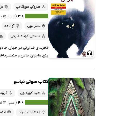
هاروکی موراکامی
فر
۳.۹
(امتیاز ۱۷ نفر)
نشر نون
آوانامه
داستان کوتاه خارجی
تجربه‌ی قدم‌زنی در جهان جادو
پنج ماجرای خاص و منحصربه‌فرد
کتاب صوتی نیاسو
امید کوره چی
گروه 
۴.۶
(امتیاز ۱۲ نفر)
انتشارات میرانا
انتش