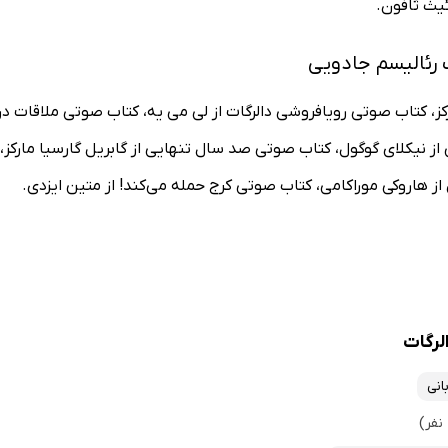
ئیث ثافون.
رئالیسم جادویی
ز، کتاب صوتی رویافروشی دالرگات از لی می یه، کتاب صوتی ملاقات در
از نیکلای گوگول، کتاب صوتی صد سال تنهایی از گابریل گارسیا مارک
از هاروکی موراکامی، کتاب صوتی کرج حمله می‌کند! از متین ایزدی.
لرگات
بانی