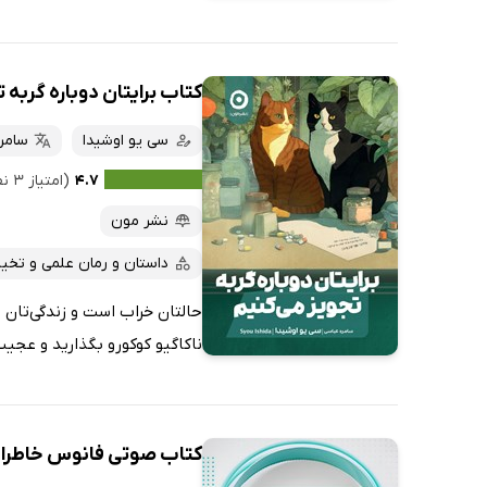
کتاب برایتان دوباره گربه 
سی یو اوشیدا
سامر
۴.۷
(امتیاز ۳ نفر)
نشر مون
داستان و رمان علمی و تخیل
حالتان خراب است و زندگی‌تان ر
ناکاگیو کوکورو بگذارید و عجیب‌
کتاب صوتی فانوس خاطر