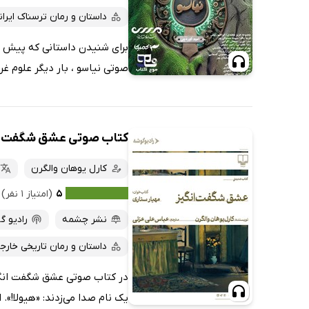
داستان و رمان ترسناک ایران
برای شنیدن داستانی که پیش ر
صوتی نیاسو ، بار دیگر علوم غر
کتاب صوتی عشق شگفت ا
کارل‌ یوهان والگرن
۵
(امتیاز ۱ نفر)
نشر چشمه
رادیو گ
داستان و رمان تاریخی خارج
در کتاب صوتی عشق شگفت انگیز ا
یک نام صدا می‌زدند: «هیولا!». ا