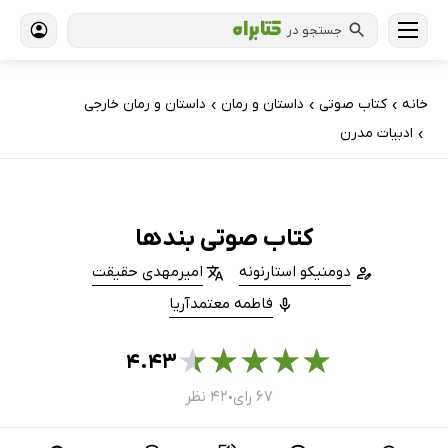
جستجو در
خانه
کتاب‌ صوتی
داستان و رمان
داستان و رمان خارجی
›
›
›
ادبیات مدرن
›
کتاب صوتی بندها
دومنیکو استارنونه
امیرمهدی حقیقت
فاطمه معتمدآریا
★
★
★
★
★
۴.۴۳
۶۷ رای
۴۲ نظر
●