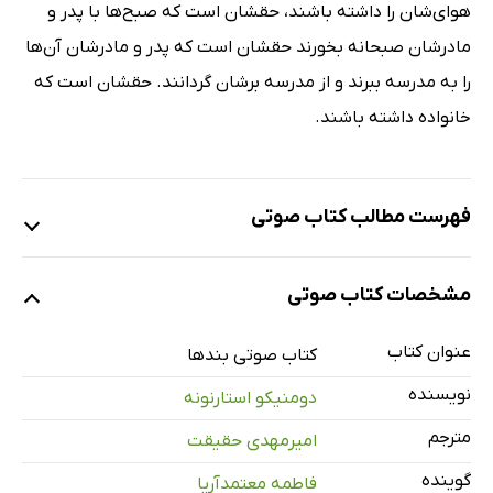
هوای‌شان را داشته باشند، حقشان است که صبح‌ها با پدر و
مادرشان صبحانه بخورند حقشان است که پدر و مادرشان آن‌ها
را به مدرسه ببرند و از مدرسه برشان گردانند. حقشان است که
خانواده داشته باشند.
فهرست مطالب کتاب صوتی
نمونه
مشخصات کتاب صوتی
عنوان کتاب
معرفی
کتاب صوتی بندها
1 دقیقه
نویسنده
دومنیکو استارنونه
کتاب یکم - فصل اول - قسمت اول
21 دقیقه
مترجم
امیرمهدی حقیقت
کتاب یکم - فصل اول - قسمت دوم
17 دقیقه
گوینده
فاطمه معتمدآریا