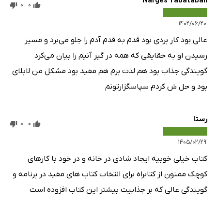
Narges Tabatabaii
0
0
فصل یازدهم: نوامبر - داشتن روحی قانع - نگرش- قسمت یکم
31 دقیقه
۱۴۰۲/۰۶/۲۰
فصل یازدهم: نوامبر - داشتن روحی قانع - نگرش - قسمت دوم
23 دقیقه
عالی بود کار بردی بود قدم به قدم آدم را جلو می‌برد و مسیر
فصل دوازدهم: دسامبر - سخت تلاش کنم - شادی
38 دقیقه
رسیدن او به حقایقی که همه در گیر آنیم را بیان می‌کرد
پس‌گفتار: پروژه شادی شما
11 دقیقه
گویندگی جذاب بود هم لذت برم هم مفید بود مشکل من لابلای
بود و حل ش کردم سپاسگزارتونم
رستا
0
0
۱۴۰۵/۰۲/۲۹
کتاب خیلی خوبیه ایجاد شادی در خانه و در خود با کارهای
کوچک ممنون از کتابراه برای انتخاب کتاب های مفید در برنامه و
گویندگی عالی که بر جذابیت بیشتر این کتاب افزوده است