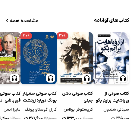
›
کتاب‌های آوانامه
مشاهده همه
۳۰٪
۳۰٪
کتاب صوتی از
کتاب صوتی ذهن
کتاب صوتی سمینار
کتاب صوتی
رویاهایت برایم بگو
چینی
یونگ درباره زرتشت
فروپاشی اتح
نیچه
شوروی
سیدنی شلدون
کریستوفر بولاس
کارل گوستاو یونگ
مایرا ایمل
۲۶۵,۰۰۰ ت
۱۳۳,۰۰۰ ت
۲۷۱,۶۰۰ ت
۳۴,۴۰۰
۱۹۲۰۰۰
۳۸۸۰۰۰
۱۹۰۰۰۰