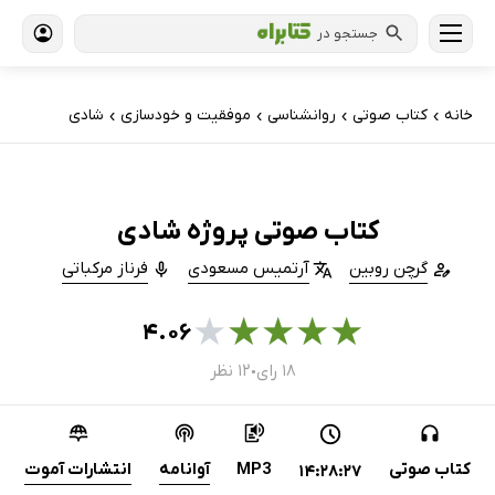
جستجو در
خانه
کتاب‌ صوتی
روانشناسی
موفقیت و خودسازی
شادی
›
›
›
›
کتاب صوتی پروژه شادی
گرچن روبین
آرتمیس مسعودی
فرناز مرکباتی
★
★
★
★
★
۴.۰۶
۱۸ رای
۱۲ نظر
●
کتاب صوتی
MP3
آوانامه
انتشارات آموت
14:28:27