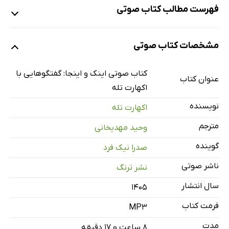
فهرست مطالب کتاب صوتی
نمونه
مشخصات کتاب صوتی
معرفی - پیشگفتار مترجم و گفتگوی نخست: رهایی از خود
34 دقیقه
کتاب صوتی اینک و اینجا: گفتگوهایی با
عنوان کتاب
اکهارت تله
گفتگوی دوم: بهتر و بدتر شدن امور!
25 دقیقه
نویسنده
اکهارت تله
گفتگوی سوم: تعادل درون و بیرون
28 دقیقه
مترجم
وحید مهدیخانی
گفتگوی چهارم: سکوتی سرشار
26 دقیقه
گوینده
صدرا نیک فرد
گفتگوی پنجم: عبور از میان دیوانگی
15 دقیقه
ناشر صوتی
نشر ترنگ
گفتگوی ششم: بیداری
37 دقیقه
سال انتشار
۱۴۰۵
گفتگوی هفتم: عشق
14 دقیقه
فرمت کتاب
MP3
گفتگوی هشتم: کنش بیدار
25 دقیقه
مدت
۸ ساعت و ۱۷ دقیقه