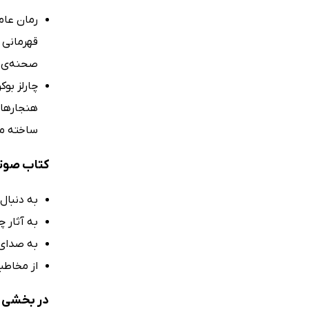
قهرمانی 
صحنه‌ی ی
چارلز بو
هنجارهای
ساخته می
کتاب صوتی
به دنبال 
به آثار چ
به صدای 
از مخاطب
در بخشی ا