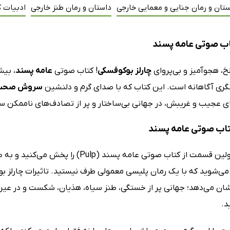
تان و رمان جنایی و معمایی خارجی
داستان و رمان طنز خارجی
ادبیات 
اب صوتی عامه پسند
خ، هجوآمیز و بی‌پروای
چارلز بوکوفسکی
! کتاب صوتی
عامه پسند
، بیش
انگری آگاهانه است. این کتاب که با صدای گرم و دلنشین
سروش صحت
ی عجیب و غریبش، در جهانی بی‌ساختار و پر از تصادف‌های ناممکن سرگ
کتاب صوتی عامه پسند
همین که اولین قسمت از کتاب صوتی عام
ان می‌دهد؛ جهانی پر از خستگی، طنز سیاه، هذیان، شکست و در عین ح
د.