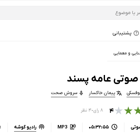
پشتیبانی
ایی و معمایی
صوتی عامه پسند
کوفسکی
پیمان خاکسار
سروش صحت
★
★
۴
۸ رای
۴ نظر
●
رادیو گوشه
وتی
05:32:55
MP3