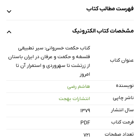
فهرست مطالب کتاب
پیشگفتار
مشخصات کتاب الکترونیک
زرتشت پیامبر و حکیم
زرادشت
کتاب حکمت خسروانی: سیر تطبیقی
زندگی و اندیشه‌ی زرتشت
فلسفه و حکمت و عرفان در ایران باستان
عنوان کتاب
باورهای زروانی و مغان متقدم
از زرتشت تا سهروردی و استمرار آن تا
امروز
نماد آتش
آتش کنایه‌ی معرفت، شناخت و شهود
نویسنده
هاشم رضی
آتش به عنوان معبود در توجیه عرفانی و تصوف، آتش زرتشت
ناشر چاپی
انتشارات بهجت
بعثت و برگزیدگی دو وجه فلسفی، نماد نور و آتش
سال انتشار
۱۳۷۹
مجوس
فرمت کتاب
PDF
مغان یا موبدان زمان ساسانیان و اندر دفاع از ثنویت مطلق
تعداد صفحات
نماد آتش و نور، آتشکده، نورخدا، خُراباد / خُرابات
721