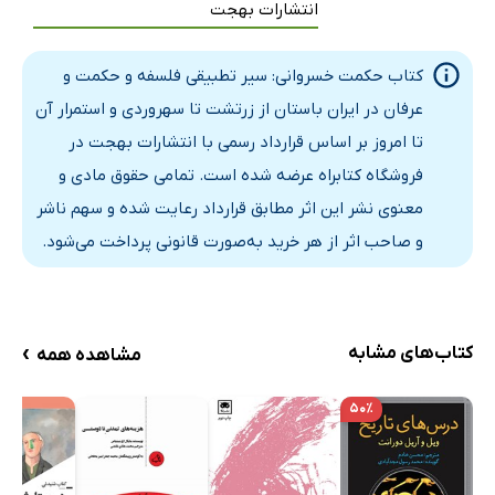
انتشارات بهجت
آتش در اوستای نو، آتش در حکمت خسروانی، انواع آتش
نماد آتش و نور - ظلمت در حکمت خسروانی یا حکمت اشراق
کتاب حکمت خسروانی: سیر تطبیقی فلسفه و حکمت و
انوار اسپهبدیه
عرفان در ایران باستان از زرتشت تا سهروردی و استمرار آن
فر یَا خْوَرِنَه، انواع فَر
تا امروز بر اساس قرارداد رسمی با انتشارات بهجت در
فرکیانی / کیان خره
فروشگاه کتابراه عرضه شده است. تمامی حقوق مادی و
فریدون و کیخسرو برخوردار از کیان خره، و ملوک دیگر کیانی
معنوی نشر این اثر مطابق قرارداد رعایت شده و سهم ناشر
کیان خره در حوزه‌ی حکمت الاشراق
و صاحب اثر از هر خرید به‌صورت قانونی پرداخت می‌شود.
موضوع ثنویت و جهان روحانی و مادی یا مینوی و گیتیایی
الْحَکِیمُ زرادشت
[ترجمه] حکیم زرتشت
›
کتاب‌های مشابه
مشاهده همه
صورت ظاهر تضاد و مفهوم نهادین وحدت از دیدگاه عین
القضات
۵۰٪
ثنویت از دیدگاه پیروان آذرکیوان و تأویل ثنویت مجوس
تحلیلی از جهان مینوی - جهان گیتیایی «مادی» در حکمت