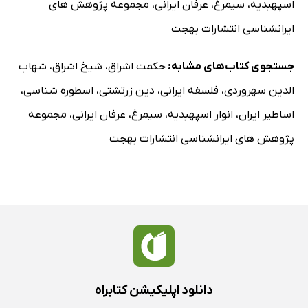
اسپهبدیه
،
سیمرغ
،
عرفان ایرانی
،
مجموعه پژوهش های
منطقة البروج اوستایی
ایرانشناسی انتشارات بهجت
ستاره‌شناسی و احکام نجومی در ایران باستان
مسائل پزشکی و ساختار تن و روان
جستجوی کتاب‌های مشابه:
حکمت اشراق
،
شیخ اشراق
،
شهاب
شاهان و پهلوانان حماسی در بیان و تمثیل اساطیر عرفانی
الدین سهروردی
،
فلسفه ایرانی
،
دین زرتشتی
،
اسطوره شناسی
،
کیومرث ملک الطین
اساطیر ایران
،
انوار اسپهبدیه
،
سیمرغ
،
عرفان ایرانی
،
مجموعه
ملک آفریدون خداوند نیرنگ افسون و کلام درمان بخش و سحر
پژوهش های ایرانشناسی انتشارات بهجت
آمیز
کی‌خسرو مبارک
سیمرغ و زال رستم و اسفندیار، گذری از اسطوره‌ی حماسی تا
اسطوره‌ی عرفانی
سیمرغ و درخت اسطوره‌ای همه تخم در متون اوستایی - پهلوی
سیمرغ در قلمرو حکمت اشراق
سیمرغ و زال رستم و اسفندیار در حماسه‌ی ملّی ایران
دانلود اپلیکیشن کتابراه
بنیادهای آگاهی سهروردی