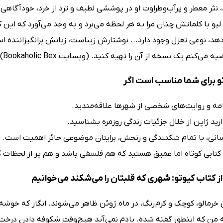
د، نثر معطر و پرآب‌و‌طراوت او در پوششی لطیف و ترد از خرد، خودآگا
 لیو با کلماتش چنان مرا به هر لحظه می‌برد و به وجد می‌آورد که این
‌دهد، نوعی تغزل وجود دارد... نوشتارش زیباست، زبانش برانگیزاننده ا
ه می‌کنم یک نسخه از آن را تهیه کنید. (وبسایت Bookaholic Bex)
و برای شما مناسب است اگر
مه و روایت‌های شخصی از شهرها علاقه‌مندید.
ید ژاپن از خلال جزئیات زندگی روزمره بشناسید.
سانی، با تمام شکنندگی و رنجش، برایتان موضوعی حائز اهمیت است.
 کتابی کوتاه اما عمیق هستید که هم فلسفی باشد و هم پر از لحظات 
 کتاب کیوتو: شهری که قلبتان را می‌شکند می‌خوانیم
رمالو، کوچک و کرم رنگ، در ماه ژوئن ظاهر می شوند. انگار که خوشه ه
 من که اینطور گفته شده. یادم نمی آید هیچ وقت شکوفه دادن درخت خر