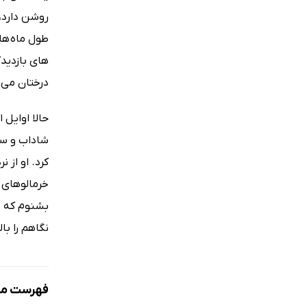
روشن دارد،
طول ماه های
های بازدیدک
درختان می ا
حالا اوایل 
شاداب و سب
کرد. او از ن
خرمالوهای ر
بشنوم که ب
نگاهم را با
فهرست مط