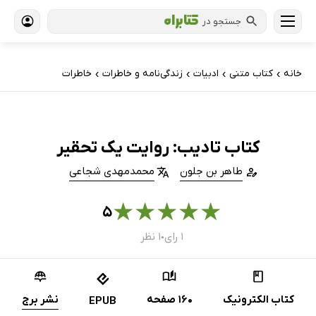
جستجو در
خانه
کتاب‌ متنی
ادبیات
زندگی‌نامه و خاطرات
خاطرات
›
›
›
›
کتاب تادیب: روایت یک تحقیر
طاهر بن جلون
محمدمهدی شجاعی
★
★
★
★
★
۵
۱ رای
۱ نظر
●
کتاب الکترونیک
160 صفحه
نشر برج
EPUB