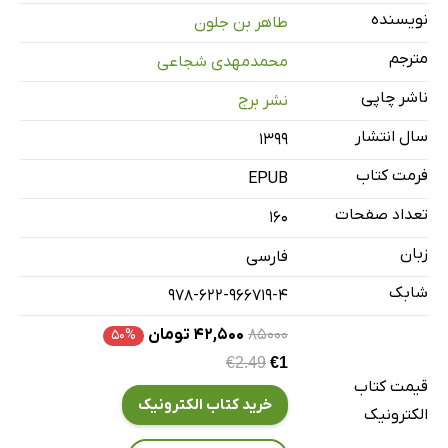
معاینه ی پزشکی
نویسنده
طاهر بن جلون
تنبیه شدگانِ حضرتش
مترجم
محمدمهدی شجاعی
حملِ قلوه سنگ در ظل آفتاب
ناشر چاپی
نشر برج
مانور زیر باران
بیمارستان محمد پنجم
سال انتشار
۱۳۹۹
شبی در منزل اعبابو
فرمت کتاب
EPUB
اعزام
تعداد صفحات
160
اهرمومو
زبان
فارسی
خشونت مغلق
شابک
زندگی روزمره
978-622-966719-4
رهایی آری، رهایی نه
۸۵۰۰۰
۴۲,۵۰۰ تومان
۵۰%
بیرون
€2.49
€1
قیمت کتاب
پنج ژوئن 1971
خرید کتاب الکترونیک
الکترونیک
سورپرایز