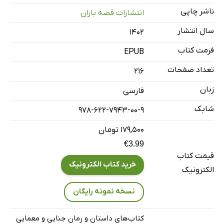
ناشر چاپی
انتشارات قصه باران
آخرین فرار
با کمک یک زن
سال انتشار
۱۴۰۲
پرونده ام جی اچ
فرمت کتاب
EPUB
پول
تعداد صفحات
216
خانه‌ی مناسب
زبان
فارسی
خط مشترک
شابک
در آستانه‌ی موفقیت
978-622-7943-00-9
روز امتحان
۱۷۹,۵۰۰ تومان
گردنبند مروارید
€3.99
قیمت کتاب
آرماگون
خرید کتاب الکترونیک
الکترونیک
نسخه نمونه رایگان
کتاب‌های داستان و رمان جنایی و معمایی