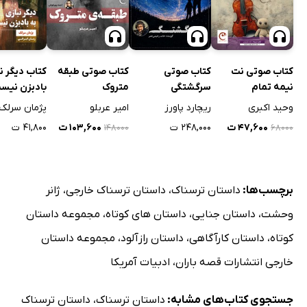
کتاب صوتی نت
کتاب صوتی
کتاب صوتی طبقه
کتاب دیگر نی
نیمه تمام
سرگشتگی
متروک
بادبزن نیس
وحید اکبری
ریچارد پاورز
امیر عربلو
پژمان سرلک
۴۷,۶۰۰ ت
۲۴۸,۰۰۰ ت
۱۰۳,۶۰۰ ت
۴۱,۸۰۰ ت
۱۴۸۰۰۰
۶۸۰۰۰
برچسب‌ها:
داستان ترسناک
،
داستان ترسناک خارجی
،
ژانر
وحشت
،
داستان جنایی
،
داستان های کوتاه
،
مجموعه داستان
کوتاه
،
داستان کارآگاهی
،
داستان رازآلود
،
مجموعه داستان
خارجی انتشارات قصه باران
،
ادبیات آمریکا
جستجوی کتاب‌های مشابه:
داستان ترسناک
،
داستان ترسناک