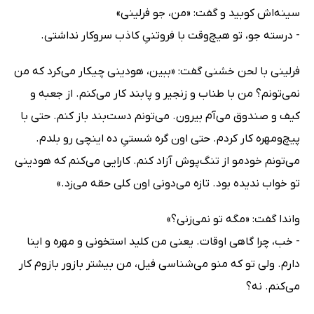
سینه‌اش کوبید و گفت: «من، جو فرلینی»
- درسته جو، تو هیچ‌وقت با فروتنیِ کاذب سروکار نداشتی.
فرلینی با لحن خشنی گفت: «ببین، هودینی چیکار می‌کرد که من
نمی‌تونم؟ من با طناب و زنجیر و پابند کار می‌کنم. از جعبه و
کیف و صندوق می‌آم بیرون. می‌تونم دست‌بند باز کنم. حتی با
پیچ‌ومهره کار کردم. حتی اون گره شستیِ ده اینچی رو بلدم.
می‌تونم خودمو از تنگ‌پوش آزاد کنم. کارایی می‌کنم که هودینی
تو خواب ندیده بود. تازه می‌دونی اون کلی حقه می‌زد.»
واندا گفت: «مگه تو نمی‌زنی؟»
- خب، چرا گاهی اوقات. یعنی من کلید استخونی و مهره و اینا
دارم. ولی تو که منو می‌شناسی فیل، من بیشتر بازور بازوم کار
می‌کنم. نه؟