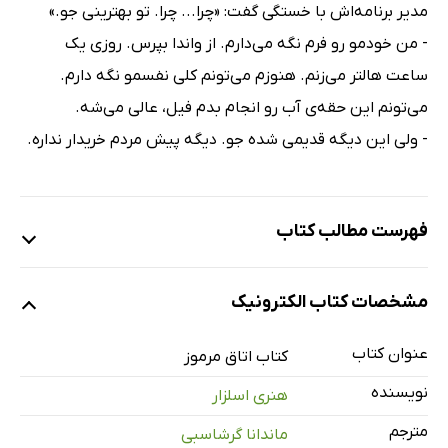
مدیر برنامه‌اش با خستگی گفت: «چرا... چرا. تو بهترینی جو.»
- من خودمو رو فرم نگه می‌دارم. از واندا بپرس. روزی یک
ساعت هالتر می‌زنم. هنوزم می‌تونم کلی نفسمو نگه دارم.
می‌تونم این حقه‌ی آب رو انجام بدم فیل، عالی می‌شه.
- ولی این دیگه قدیمی شده جو. دیگه پیش مردم خریدار نداره.
فهرست مطالب کتاب
شب اعدام
مشخصات کتاب الکترونیک
جنایت مادرانه
آزمایش
عنوان کتاب
کتاب اتاق مرموز
مرد اشتباهی
نویسنده
هنری اسلزار
پلیس یک‌روزه
مترجم
ماندانا گرشاسبی
اتاق مرموز