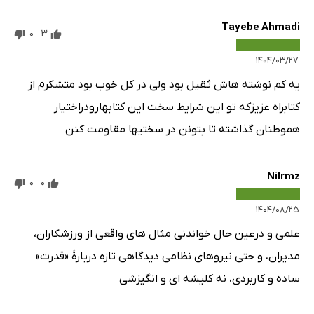
Tayebe Ahmadi
0
3
۱۴۰۴/۰۳/۲۷
یه کم نوشته هاش ثقیل بود ولی در کل خوب بود متشکرم از
کتابراه عزیزکه تو این شرایط سخت این کتابهارودراختیار
هموطنان گذاشته تا بتونن در سختیها مقاومت کنن
Nilrmz
0
0
۱۴۰۴/۰۸/۲۵
علمی و درعین حال خواندنی مثال های واقعی از ورزشکاران،
مدیران، و حتی نیروهای نظامی دیدگاهی تازه دربارهٔ «قدرت»
ساده و کاربردی، نه کلیشه ای و انگیزشی