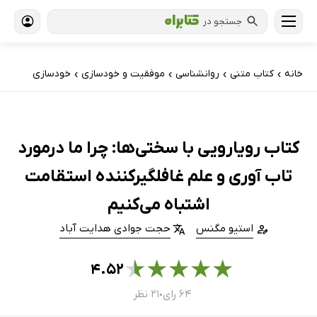
جستجو در
خانه
کتاب‌ متنی
روانشناسی
موفقیت و خودسازی
خودسازی
›
›
›
›
کتاب رویارویی با سختی‌ها: چرا ما درمورد
تاب آوری و علم غافلگیرکننده استقامت
اشتباه می‌کنیم
استیو مگنس
حجت جوادی هدایت آباد
★
★
★
★
★
۴.۵۲
۶۴ رای
۲۱ نظر
●