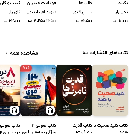
نکنید
قالب‌ها
موفقیت مدیران
کسب و کار ر
تحل راز
باب پراکتور
دیوید ام دادسون
گای راز
۱۱۰,۰۰۰ ت
۸۲,۵۰۰ ت
۱۳,۲۵۰ ت
۴۳,۰۰۰ ت
۲۶۵۰۰
›
کتاب‌های انتشارات بله
مشاهده همه
۷۰٪
کتاب کلید صحبت با
کتاب قدرت
کتاب صوتی 13
کتاب صوتی
همه
نامرئی‌ها
ویژگی بچه‌های قوی
درس برای از