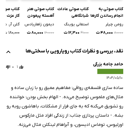
کتاب صوتی به
کتاب صوتی عادات
کتاب صوتی هنر
کتاب صوتی 
انجام رساندن کارها
شبانگاهی
آهسته پیمودن
کار عزت نف
رومن چپلر
استفانی یوینگ
دیمون زاهاریادس
گلن آر. شیرا
۴۸,۰۰۰ ت
۱۲,۳۰۰ ت
۸۰,۰۰۰ ت
۱۸۰,۰۰۰ ت
۱۶۰۰۰۰
۴۱۰۰۰
۸۰۰۰۰
نقد، بررسی و نظرات کتاب رویارویی با سختی‌ها
حامد جامه بزرگی
0
1
۱۴۰۴/۰۵/۱۰
ساده سازی فلسفه‌ی رواقی: مفاهیم عمیق رو با زبان ساده و
مثال‌های ملموس توضیح می‌ده. - الهام بخش بودن: خواننده
رو تشویق می‌کنه که به جای فرار از مشکلات، باهاشون روبه رو
بشه. - داستان پردازی جذاب: از زندگی افراد مثل مارکوس
اورلیوس، توماس ادیسون، و آبراهام لینکلن مثال می‌زنه.