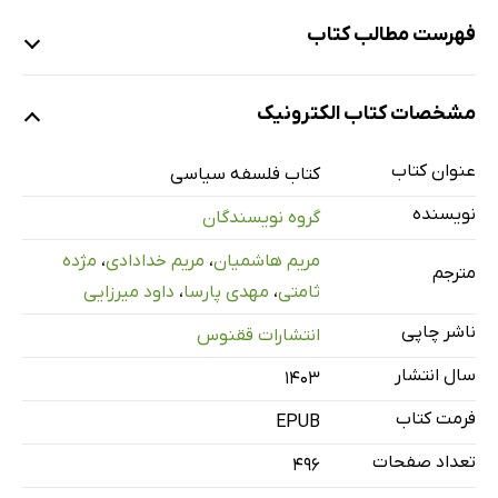
فهرست مطالب کتاب
آموزش مدنى: جک کریتندن و پیتر لوین
مشخصات کتاب الکترونیک
[درآمد]
1. شهروند نیک: تلقى‌هاى تاریخى
عنوان کتاب
کتاب فلسفه سیاسی
2. دموکرات نیک
نویسنده
گروه نویسندگان
3. شخص نیک
مریم هاشمیان
،
مریم خدادادی
،
مژده
4. اَشکال مدرن آموزش مدنى
مترجم
ثامتی
،
مهدی پارسا
،
داود میرزایی
5. آموزش جهان‌وطنانه
ناشر چاپی
انتشارات ققنوس
یادداشت‌ها
سال انتشار
کتابنامه
۱۴۰۳
مسئله دست‌هاى آلوده: س. آ. ج. کودى
فرمت کتاب
EPUB
[درآمد]
تعداد صفحات
496
1. مقدمه