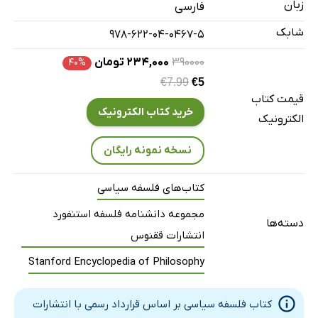
زبان
فارسی
2. تفسیرهاى متغیر
شابک
978-622-04-0467-5
3. خلطى مفهومى
4. تعارضى درون اخلاق؟
۳۹۰۰۰۰
۲۳۴,۰۰۰ تومان
۴۰%
5. حیطه دست‌هاى آلوده و برخى تمایزات مهم
€7.99
€5
قیمت کتاب
6. دست‌هاى آلوده شهروندان
خرید کتاب الکترونیک
الکترونیک
7. مسئله مطلق‌گرایى
یادداشت‌ها
نسخه نمونه رایگان
کتابنامه
کتاب‌های فلسفه سیاسی
صلح‌گرایى: اَندرو فیالا
مجموعه دانشنامه فلسفه استنفورد
[درآمد]
دسته‌ها
انتشارات ققنوس
1. تعریف صلح
Stanford Encyclopedia of Philosophy
2. انواع صلح‌گرایى
3. صلح‌گرایى پیامدگرایانه
کتاب فلسفه سیاسی بر اساس قرارداد رسمی با انتشارات
4. صلح‌گرایى تکلیف‌شناسانه