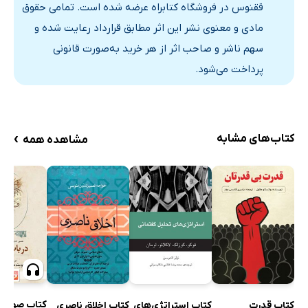
ققنوس در فروشگاه کتابراه عرضه شده است. تمامی حقوق
5. مبناى دینى و فرهنگى
مادی و معنوی نشر این اثر مطابق قرارداد رعایت شده و
6. ایرادهایى به صلح‌گرایى و پاسخ‌هاى ممکن
سهم ناشر و صاحب اثر از هر خرید به‌صورت قانونی
کتابنامه
پرداخت می‌شود.
شکنجه: شِماس میلر
[درآمد]
1. تعریف شکنجه
›
کتاب‌های مشابه
مشاهده همه
2. شکنجه چه ایرادى دارد؟
3. توجیه اخلاقى شکنجه‌هاى استثنایى در موقعیت‌هاى
اضطرارى
4. توجیه اخلاقى شکنجه قانونى و نهادینه
یادداشت‌ها
کتابنامه
پیشرفت: مارگارت میک‌لَنگى
[درآمد]
کتاب صوتی 
کتاب قدرت
کتاب استراتژی‌های
کتاب اخلاق ناصری