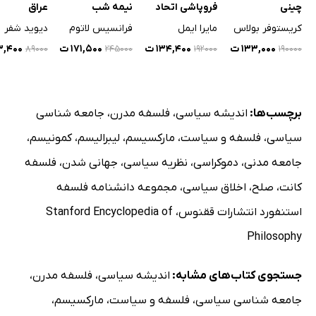
چینی
فروپاشی اتحاد
نیمه شب
عراق
شوروی
کریستوفر بولاس
مایرا ایمل
فرانسیس لاتوم
دیوید شفر
۱۳۳,۰۰۰ ت
۱۳۴,۴۰۰ ت
۱۷۱,۵۰۰ ت
۵۳,۴۰۰
۸۹۰۰۰
۲۴۵۰۰۰
۱۹۲۰۰۰
۱۹۰۰۰۰
برچسب‌ها:
اندیشه سیاسی
،
فلسفه مدرن
،
جامعه شناسی
سیاسی
،
فلسفه و سیاست
،
مارکسیسم
،
لیبرالیسم
،
کمونیسم
،
جامعه مدنی
،
دموکراسی
،
نظریه سیاسی
،
جهانی شدن
،
فلسفه
کانت
،
صلح
،
اخلاق سیاسی
،
مجموعه دانشنامه فلسفه
استنفورد انتشارات ققنوس
،
Stanford Encyclopedia of
Philosophy
جستجوی کتاب‌های مشابه:
اندیشه سیاسی
،
فلسفه مدرن
،
جامعه شناسی سیاسی
،
فلسفه و سیاست
،
مارکسیسم
،