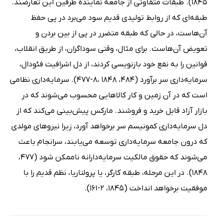
1845). طبقات متفاوتى از جامعه نماینده طرفین این تعارضند.
طبقه‌اى که از روابط تولیدى قدیم سود مى‌برد در پى حفظ
آن‌هاست، در حالى که طبقه متضرر در پى از بین بردن و
تعویض آن‌هاست. براى مثال، وقتى سوداگران، از طریق انقلاب،
قوانین را به نفع خود بازنویسى کردند، از دل اشرافیت فئودال،
سرمایه‌دارى سر برآورد (484، 1848 ،8-477). سرمایه‌دارى نظامى
است که در آن زمین و کار کالاهایى محسوب مى‌شوند که در
بازار آزاد قابل خرید و فروشند. مارکس پیش‌بینى مى‌کند که از
دل سرمایه‌دارى کمونیسم سر برخواهد آورد، زیرا نیروهاى مولدى
که درون جامعه سرمایه‌دارى توسعه مى‌یابند، سرانجام باعث
مى‌شوند که حقوق مالکیت سرمایه‌دارانه ناممکن شود (477،
1848). در این مرحله، طبقه کارگر، یا پرولتاریا، نظم قدیم را با
موفقیت برخواهد انداخت (1845، 2-161).