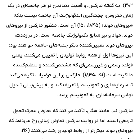
302). به گفته مارکس، واقعیت بنیادین در هر جامعه‌اى در یک
زمان مفروض، جهت‌گیرى ایدئولوژیک آن جامعه نیست بلکه
«نیروهاى مولد» (1845، 150) آن است. منظور مارکس از نیروهاى
مولد، مواد و نیز منابع تکنولوژیک جامعه است. در درازمدت،
نیروهاى مولد تعیین‌کننده دیگر جنبه‌هاى جامعه خواهند بود؛
این نیروها اول از همه روابط تولیدى را تعیین مى‌کنند، یعنى
قواعد رسمى و غیررسمى‌اى که مشخص‌کننده و تنظیم‌کننده
مالکیت است (151 ،1845). مارکس بر این فرضیات تکیه مى‌کند
تا سرمایه‌دارى و کمونیسم را تعریف کند و به پیش‌بینى تبدیل
نهایى سرمایه‌دارى به کمونیسم برسد.
مارکس نیز، مانند هگل، تأکید مى‌کند که تعارض محرک تحول
تاریخى است، اما در روایت مارکس تعارض زمانى رخ مى‌دهد که
نیروهاى مولد بیش‌تر از روابط تولیدى رشد مى‌کنند (196،