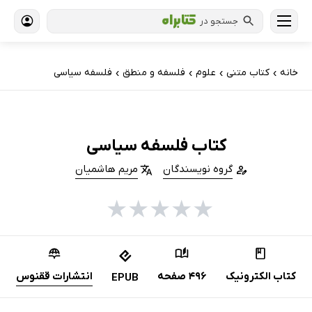
جستجو در
خانه
کتاب‌ متنی
علوم
فلسفه و منطق
فلسفه سیاسی
›
›
›
›
کتاب فلسفه سیاسی
گروه نویسندگان
مریم هاشمیان
★
★
★
★
★
کتاب الکترونیک
496 صفحه
انتشارات ققنوس
EPUB