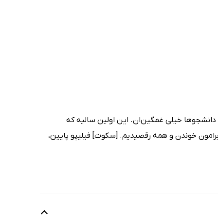
دانشجوها خیلی غمگین‌ان. این اولین سالیه که
برامون خوندن و همه رقصیدیم. [سکوت] فیلیپو پایین،