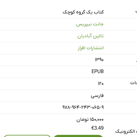
کتاب یک گروه کوچک
جانت نیپریس
تالین آبادیان
انتشارات افراز
۱۳۹۰
EPUB
ات
120
فارسی
978-964-243-065-9
۱۵۰,۰۰۰ تومان
€3.49
الکترونیک