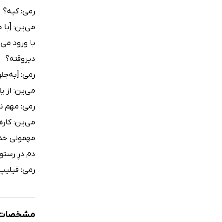
رمی: کیه؟
می‌ین: [با
با ورود می‌
دیروقته؟
رمی: [به‌ج
می‌ین: از ی
رمی: مهم 
می‌ین: کار
مهمونی خدا
دم درِ رستو
رمی: فیلیپ
مشخصات ک