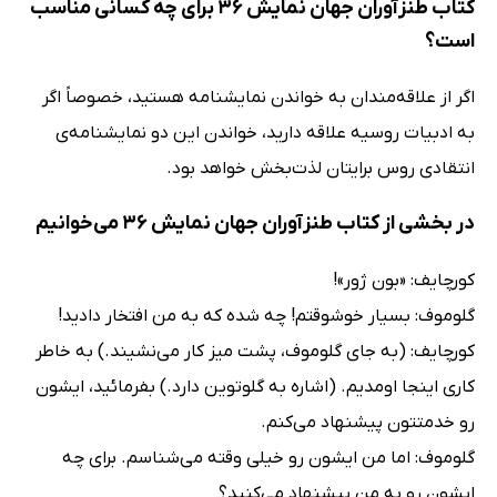
کتاب طنزآوران جهان نمایش 36 برای چه کسانی مناسب
است؟
اگر از علاقه‌مندان به خواندن نمایشنامه هستید، خصوصاً اگر
به ادبیات روسیه علاقه دارید، خواندن این دو نمایشنامه‌ی
انتقادی روس برایتان لذت‌بخش خواهد بود.
در بخشی از کتاب طنزآوران جهان نمایش 36 می‌خوانیم
کورچایف: «بون ژور»!
گلوموف: بسیار خوشوقتم! چه شده که به من افتخار دادید!
کورچایف: (به جای گلوموف، پشت میز کار می‌نشیند.) به خاطر
کاری اینجا اومدیم. (اشاره به گلوتوین دارد.) بفرمائید، ایشون
رو خدمتتون پیشنهاد می‌کنم.
گلوموف: اما من ایشون رو خیلی وقته می‌شناسم. برای چه
ایشون رو به من پیشنهاد می‌کنید؟