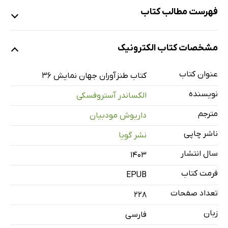
فهرست مطالب کتاب
یادداشت ناشر
مشخصات کتاب الکترونیک
پیشگفتار دفتر سی‌وششم
الکساندر نیکولایوویچ آستروفسکی
عنوان کتاب
کتاب طنزآوران جهان نمایش 36
زرنگ‌ترین آدم هم رودست می‌خورد
نویسنده
الکساندر آستروفسکی
جنگل
مترجم
داریوش مودبیان
ناشر چاپی
نشر گویا
سال انتشار
۱۴۰۳
فرمت کتاب
EPUB
تعداد صفحات
228
زبان
فارسی