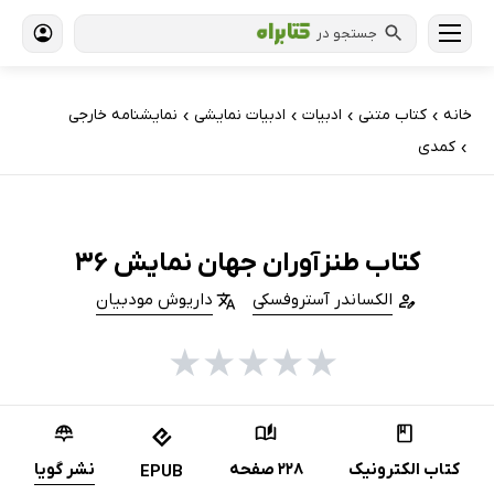
جستجو در
خانه
کتاب‌ متنی
ادبیات
ادبیات نمایشی
نمایشنامه خارجی
›
›
›
›
کمدی
›
کتاب طنزآوران جهان نمایش 36
الکساندر آستروفسکی
داریوش مودبیان
★
★
★
★
★
کتاب الکترونیک
228 صفحه
نشر گویا
EPUB