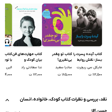
کتاب آینده پسرت را
کتاب مهارت‌های فن
کتاب صو
کتاب تو چقدر
بساز: نقش روابط
بیان کودک و
با نوجوا
بی‌نظیری!
صمیمانه در تربیت
نوجوان: چگونه
کنیم تا
مایکل سی ریچرت
ندا سعادتی راد
الین ماز
سادیا سعید
فرزند
فرزندی خوش سخن
و چگونه
۱۱۲,۵۰۰ ت
۷۲,۰۰۰ ت
۵۴,۰۰۰ ت
۱۸۵,۰۰۰ ت
داشته باشیم؟
دهیم تا 
صحبت کن
نقد، بررسی و نظرات کتاب کودک، خانواده، انسان
حسین آقا