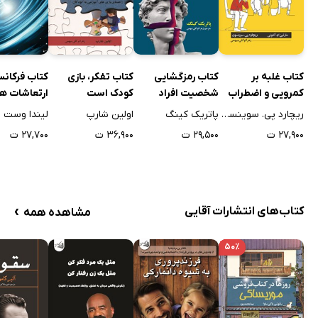
کتاب غلبه بر
کتاب رمزگشایی
کتاب تفکر، بازی
کتاب فرکانس
کمرویی و اضطراب
شخصیت افراد
کودک است
ارتعاشات ه
اجتماعی
شوید تا قدم
ریچارد پی. سوینسون
پاتریک کینگ
اولین شارپ
لیندا وست
وادی رویاها
۲۷,۹۰۰ ت
۲۹,۵۰۰ ت
۳۶,۹۰۰ ت
۲۷,۷۰۰ ت
بگذارید
›
کتاب‌های انتشارات آقایی
مشاهده همه
۵۰٪