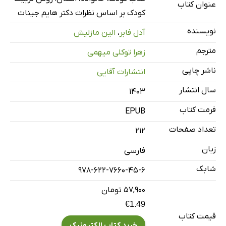
عنوان کتاب
هیولای درون
کودک بر اساس نظرات دکتر هایم جینات
نویسنده
آدل فابر
،
الین مازلیش
مترجم
زهرا توکلی میهمی
ناشر چاپی
انتشارات آقایی
سال انتشار
۱۴۰۳
فرمت کتاب
EPUB
تعداد صفحات
212
زبان
فارسی
شابک
978-622-7660-45-6
۵۷,۹۰۰ تومان
€1.49
قیمت کتاب
خرید کتاب الکترونیک