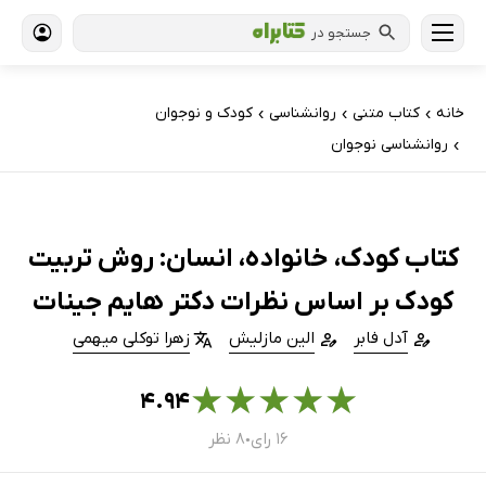
جستجو در
خانه
کتاب‌ متنی
روانشناسی
کودک و نوجوان
›
›
›
روانشناسی نوجوان
›
کتاب کودک، خانواده، انسان: روش تربیت
کودک بر اساس نظرات دکتر هایم جینات
آدل فابر
الین مازلیش
زهرا توکلی میهمی
★
★
★
★
★
۴.۹۴
۱۶ رای
۸ نظر
●