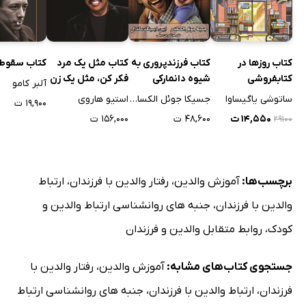
کتاب روزها در
کتاب فرزندپروری به
کتاب مثل یک مرد
کتاب سقوط
کتابفروشی
شیوه دانمارکی
فکر کن، مثل یک زن
آلبر کامو
موریساکی
رفتار کن
ساتوشی یاگیساوا
جسیکا جوئل الکساندر
استیو هاروی
۱۹,۹۰۰ ت
۱۴,۵۵۰ ت
۴۸,۶۰۰ ت
۱۵۶,۰۰۰ ت
۲۹۱۰۰
برچسب‌ها:
آموزش والدین
،
رفتار والدین با فرزندان
،
ارتباط
والدین با فرزندان
،
جنبه های روانشناسی ارتباط والدین و
کودک
،
روابط متقابل والدین و فرزندان
جستجوی کتاب‌های مشابه:
آموزش والدین
،
رفتار والدین با
فرزندان
،
ارتباط والدین با فرزندان
،
جنبه های روانشناسی ارتباط