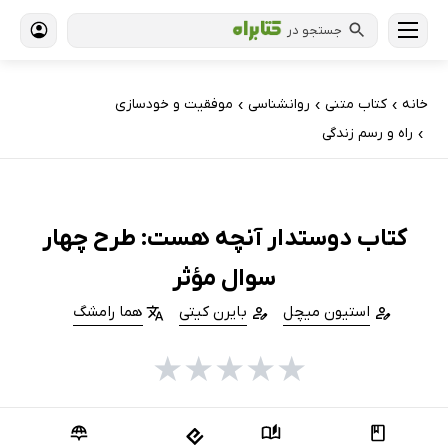
جستجو در
خانه
کتاب‌ متنی
روانشناسی
موفقیت و خودسازی
›
›
›
راه و رسم زندگی
›
کتاب دوستدار آنچه هست: طرح چهار
سوال مؤثر
استیون میچل
بایرن کیتی
هما رامشگ
★
★
★
★
★