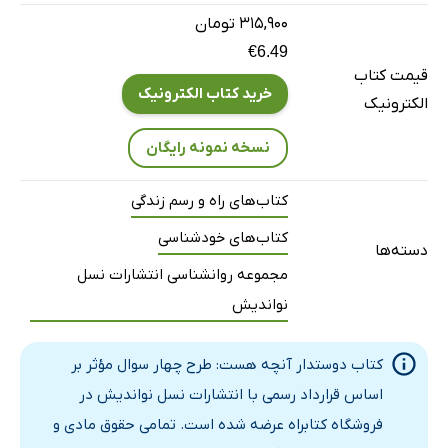
پیتر سر قولش نماند
۳۱۵,۹۰۰ تومان
پسر و عروسم بی‌ملاحظه و بی‌پروا هستند
€6.49
قیمت کتاب
5. تعمیق پرسش
خرید کتاب الکترونیک
الکترونیک
6. تمرین «فرایند پرسش» و موضوع کار کردن، پول و درآمد
او بسیار نالایق است
نسخه نمونه رایگان
عمو رالف و توصیه‌هایش درمورد بازار سهام
کتاب‌های راه و رسم زندگی
برآشفته و عصبانی از «شرکت‌های بزرگ امریکا»
کتاب‌های خودشناسی
7. اجرای «فرایند پرسش» در خودداوری
دسته‌ها
8. اجرای «فرایند پرسش» از کودکان
مجموعه روانشناسی انتشارات نسل
نواندیش
اَبی و ذوئی نمی‌خواهند من با آن‌ها بازی کنم
9. باورهای اساسی و فرایند پرسش
کتاب دوستدار آنچه هست: طرح چهار سوال مؤثر بر
همسرم، بنا بود مرا خوشبخت کند
اساس قرارداد رسمی با انتشارات نسل نواندیش در
لازم است تصمیمی بگیرم
فروشگاه کتابراه عرضه شده است. تمامی حقوق مادی و
10. انجام «فرایند پرسش» درمورد هر زمینه فکری و وضعیتی