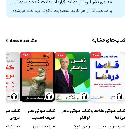
معنوی نشر این اثر مطابق قرارداد رعایت شده و سهم ناشر
11. اجرای «فرایند پرسش» در موارد مربوط به بدن و اعتیاد
و صاحب اثر از هر خرید به‌صورت قانونی پرداخت می‌شود.
اعتیاد دخترم
12. بنای دوستی و صلح با بدترین اتفاقات
پدرم قصد دارد مرا کتک بزند
›
کتاب‌های مشابه
مشاهده همه
هراسان از مرگ
خاطره بمباران‌ها
۳۰٪
۷۰٪
۷۰٪
از مردن سام خشمگینم
ارعاب‌ و ایجاد ‌ترس و وحشت در شهر نیویورک
13. پرسش‌و‌پاسخ
14. «فرایند پرسش» در زندگی شما
ضمیمه: برگزاری نشست‌ها توسط خودتان
یادداشت‌های مقدمه
کتاب صوتی ذهن
کتاب صوتی قله‌ها و
کتاب صوتی هنر
کتاب صوتی 
اسامی
توانگر
دره‌ها
ظریف اهمیت
درونی
ندادن
رندی گیج
اسپنسر جانسون
مارک منسون
شاد هلمستت
توضیحات