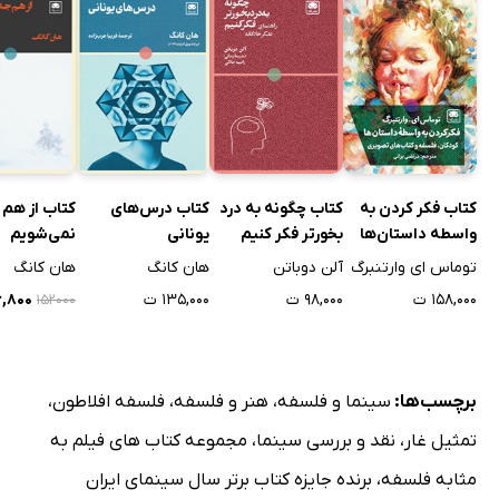
کتاب فکر کردن به
کتاب چگونه به درد
کتاب درس‌های
کتاب از هم 
واسطه داستان‌ها
بخورتر فکر کنیم
یونانی
نمی‌شویم
توماس ای وارتنبرگ
آلن دوباتن
هان کانگ
هان کانگ
۱۵۸,۰۰۰ ت
۹۸,۰۰۰ ت
۱۳۵,۰۰۰ ت
۳۶,۸۰۰
۱۵۲۰۰۰
برچسب‌ها:
سینما و فلسفه
،
هنر و فلسفه
،
فلسفه افلاطون
،
تمثیل غار
،
نقد و بررسی سینما
،
مجموعه کتاب های فیلم به
مثابه فلسفه
،
برنده جایزه کتاب برتر سال سینمای ایران