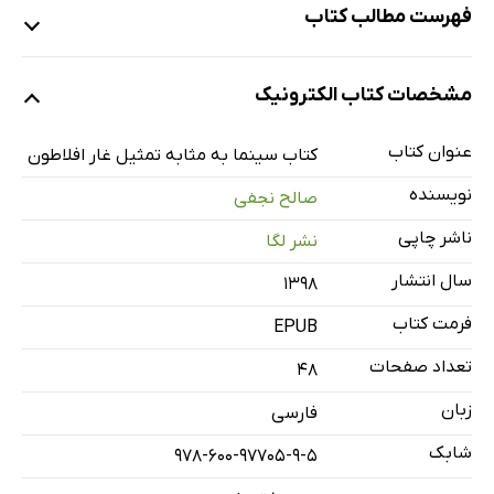
فهرست مطالب کتاب
مقدمه
مشخصات کتاب الکترونیک
1: نظریه‌ی ادراک جرج بارکلی
2: سینما به‌مثابه‌ی تمثیلِ غار افلاطون
عنوان کتاب
کتاب سینما به مثابه تمثیل غار افلاطون
کتاب‌نامه
نویسنده
صالح نجفی
ناشر چاپی
نشر لگا
سال انتشار
۱۳۹۸
فرمت کتاب
EPUB
تعداد صفحات
48
زبان
فارسی
شابک
978-600-97705-9-5