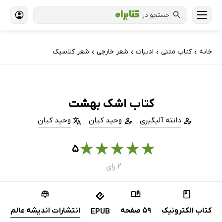
جستجو در
خانه
کتاب‌ متنی
ادبیات
شعر خارجی
شعر کلاسیک
›
›
›
›
کتاب اشک بهشت
دانته آلیگیری
وحید کیان
وحید کیان
★
★
★
★
★
۵
۲ رای
کتاب الکترونیک
59 صفحه
انتشارات اندیشه عالم
EPUB