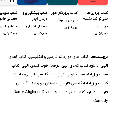
کتاب چرا زن‌ها
کتاب پروردگار مهر
کتاب پیشگیری و
کتاب صوتی 
نمی‌توانند نقشه
درمان ایدز
معدنی جادو
جی پی واسوانی
بخوانند؟
باربارا پیز
خشایار فخریان
خشایار فخری
۳۴,۰۰۰ ت
۵۸,۰۰۰ ت
۳۷,۰۰۰ ت
۷۳,۰۰۰ ت
برچسب‌ها:
کتاب های دو زبانه فارسی و انگلیسی
،
کتاب کمدی
الهی
،
دانلود کتاب کمدی الهی
،
ترجمه خوب کمدی الهی
،
کتاب
شعر دو زبانه
،
شعر خارجی
،
دو زبانه انگلیسی فارسی
،
دانلود
کتاب دو زبانه انگلیسی فارسی
،
داستان دو زبانه انگلیسی
فارسی
،
دانلود کتاب شعر دو زبانه
،
Divine
،
Dante Alighieri
Comedy