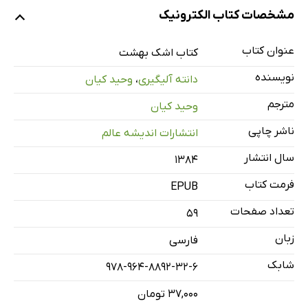
پیشگفتار
مشخصات کتاب الکترونیک
دوزخ
INFERNO
عنوان کتاب
کتاب اشک بهشت
برزخ
نویسنده
دانته آلیگیری
،
وحید کیان
PURGATORI
مترجم
وحید کیان
بهشت
ناشر چاپی
انتشارات اندیشه عالم
PARADISO
سال انتشار
۱۳۸۴
فرمت کتاب
EPUB
تعداد صفحات
59
زبان
فارسی
شابک
978-964-8892-32-6
۳۷,۰۰۰ تومان