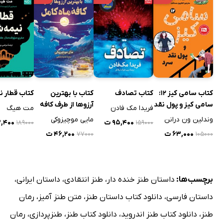
کتاب سامی کیز 12:
کتاب تصادف
کتاب با بهترین
کتاب قطار 
سامی کیز و پول نقد
آرزوها از طرف کافه
فریدا مک فادن
مت هیگ
سرد
ماه کامل
وندلین ون درانن
مایی موچیزوکی
۹۵,۴۰۰ ت
۱۳,۴۰۰
۱۸۹۰۰۰
۱۵۹۰۰۰
۶۳,۰۰۰ ت
۴۶,۲۰۰ ت
۷۷۰۰۰
۱۰۵۰۰۰
برچسب‌ها:
داستان طنز خنده دار
،
طنز انتقادی
،
داستان ایرانی
،
داستان فارسی
،
دانلود کتاب داستان طنز
،
متن طنز آمیز
،
رمان
طنز
،
دانلود کتاب طنز اندروید
،
دانلود کتاب طنز
،
طنزپردازی
،
رمان