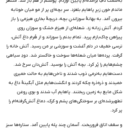
به‌سمت نافِ برآمده‌ام پایین آوردم. پوستم از هم باز شد. منتظر
ماندم خون زیرِ پاهایم بلغزد. سرِ بچه‌ای پر از مو میان خونابه
بیرون آمد. به بهانۀ سوزاندنِ بچه، دریچۀ بخاریِ هیزمی را باز
کردم. آتش زبانه زد. شعله‌ای از هیزمِ خشک و سوزان روی
پیراهن چاک‌بازم پرید. تمام بدنم را سوزاند و از هُرم داغ آتش،
ترسی خفیف در دلم آغشت و سوزشی بر من رسید. آتش خانه را
گرفت. پرده‌ها میان شعله‌ها سوخت و خاکستر شد. دودِ سیاهی
چشم‌هایم را پُر کرد. بچه آتش را بوسید. آتش‌دان سرخ شد.
دست‌هایم به‌نرمی ذوب شدند و ناخن‌هایم به حالت خمیری
خمیدند و ذره‌ذره چکه کردند و انگشت‌هایم مثل آبگینۀ داغ به
شکل مایع به زمین ریختند. پاهایم آب شدند و بوی روغن
تطهیرشده‌ای بر سوختگی‌های پشم و کرک، دماغ آتش‌گرفته‌ام را
پر کرد.
و سقف اتاق فروریخت. آسمان چند پله پایین آمد. ستاره‌ها سبز