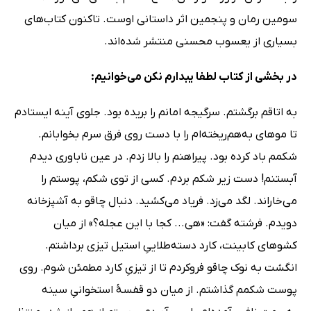
سومین رمان و پنجمین اثر داستانی اوست. تاکنون کتاب‌های
بسیاری از یعسوب محسنی منتشر شده‌اند.
در بخشی از کتاب لطفا یبدارم نکن می‌خوانیم:
به اتاقم برگشتم. سرگیجه امانم را بریده بود. جلوی آینه ایستادم
تا موهای به‌هم‌ریخته‌ام را با دست روی فرق سرم بخوابانم.
شکمم باد کرده بود. پیراهنم را بالا زدم. در عین ناباوری دیدم
آبستنم! دست زیر شکم بردم. کسی از توی شکم، پوستم را
می‌خاراند. لگد می‌زد. فریاد می‌کشید. دنبال چاقو به آشپزخانه
دویدم. فرشته گفت: «هی... کجا با این عجله؟» از میان
کشوهای کابینت، کارد دسته‌طلاییِ استیل تیزی برداشتم.
انگشت به نوک چاقو فروکردم تا از تیزیِ کارد مطمئن شوم. روی
پوست شکمم گذاشتم. از میان دو قفسۀ استخوانیِ سینه