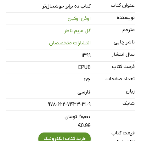
عنوان کتاب
کتاب ده برابر خوشحال‌تر
نویسنده
اوئن اوکین
مترجم
گل مریم ناظر
ناشر چاپی
انتشارات متخصصان
سال انتشار
۱۳۹۹
فرمت کتاب
EPUB
تعداد صفحات
176
زبان
فارسی
شابک
978-622-7433-31-9
۲۰,۰۰۰ تومان
€0.99
قیمت کتاب
خرید کتاب الکترونیک