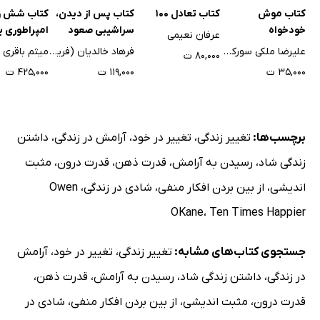
کتاب موش
کتاب تعادل 100
کتاب پس از دیدن،
کتاب شش را
خودخواه
سراشیبی صعود
امپراطوری ب
عرفان نعیمی
علیرضا ملکی سورکوهی
فرهاد خالدیان (فریاد)
میثم باقری
۸۰,۰۰۰ ت
۳۵,۰۰۰ ت
۱۱۹,۰۰۰ ت
۴۲۵,۰۰۰ ت
برچسب‌ها:
تغییر زندگی
،
تغییر در خود
،
آرامش در زندگی
،
داشتن
زندگی شاد
،
رسیدن به آرامش
،
قدرت ذهن
،
قدرت درون
،
مثبت
اندیشی
،
از بین بردن افکار منفی
،
شادی در زندگی
،
Owen
OKane
،
Ten Times Happier
جستجوی کتاب‌های مشابه:
تغییر زندگی
،
تغییر در خود
،
آرامش
در زندگی
،
داشتن زندگی شاد
،
رسیدن به آرامش
،
قدرت ذهن
،
قدرت درون
،
مثبت اندیشی
،
از بین بردن افکار منفی
،
شادی در