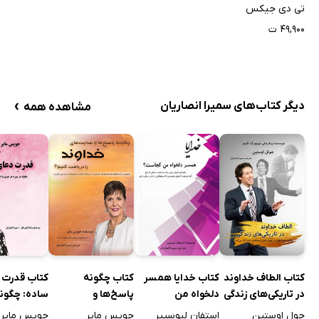
خود را تغییر دهید!!
تی دی جیکس
۴۹,۹۰۰ ت
›
دیگر کتاب‌های سمیرا انصاریان
مشاهده همه
کتاب الطاف خداوند
کتاب چگونه
کتاب قدرت 
کتاب خدایا همسر
در تاریکی‌های زندگی
پاسخ‌ها و
ساده: چگونه
دلخواه من
هدایت‌های خداوند
هر چیزی با 
کجاست؟
جول اوستین
جویس مایر
جویس مایر
استفان لبوسییر