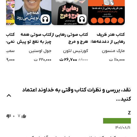
کتاب هنر ظریف
کتاب صوتی رهایی از
کتاب صوتی همه
کتاب دی
رهایی از دغدغه‌ها:
هرج و مرج
چیز به نفع تو پیش
نمی‌خوام
روشی نو برای خوب
می‌رود
باشم
مارک منسون
کورتیس لئون
جول اوستین
سمیه نو
زندگی کردن
۱۱۰,۰۰۰ ت
۲۶,۷۰۰ ت
۲۲۰,۰۰۰ ت
۴۹,۰۰۰ ت
۸۹۰۰۰
نقد، بررسی و نظرات کتاب وقتی به خداوند اعتماد
کنید...
Z
0
7
۱۴۰۱/۰۸/۱۱