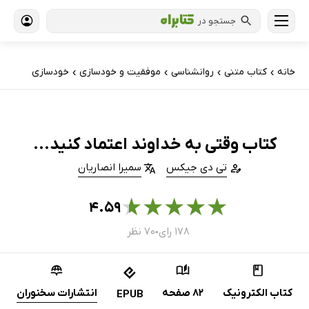
جستجو در
خانه
کتاب‌ متنی
روانشناسی
موفقیت و خودسازی
خودسازی
›
›
›
›
کتاب وقتی به خداوند اعتماد کنید...
تی دی جیکس
سمیرا انصاریان
★
★
★
★
★
۴.۵۹
۱۷۸ رای
۷۰ نظر
●
کتاب الکترونیک
82 صفحه
انتشارات سخنوران
EPUB