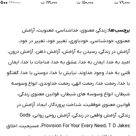
۷۹,۰۰۰ ت
۱۵۰,۰۰۰ ت
۱۹۹,۰۰۰ ت
۳,۵۰۰
۲۴۷۰۰۰
برچسب‌ها:
زندگی معنوی
،
خداشناسی
،
معنویت
،
آرامش
معنوی
،
خودشناسی
،
خودباوری
،
تغییر خود
،
تغییر در خود
،
آرامش در زندگی
،
رسیدن به آرامش
،
آرامش ذهن
،
آرامش درون
،
امید به خدا
،
ایمان به خدا
،
عشق به خدا
،
مناجات با خدا
،
ایمان
قلبی به خدا
،
وجود خداوند
،
نیایش با خدا
،
دوستی با خدا
،
گفتگو
با خدا
،
رحمت خدا
،
رحمت الهی
،
رحمت خداوندی
،
انواع وسوسه
شیطان
،
انواع وسوسه های شیطان
،
قوانین معنوی زندگی
،
قوانین معنوی موفقیت
،
شناخت پروردگار
،
ایجاد آرامش در
زندگی
،
آرامش واقعی در زندگی
،
آرامش روحی روانی
،
Gods
T D Jakes
،
Provision For Your Every Need
،
مسیحیت
،
اخلاق