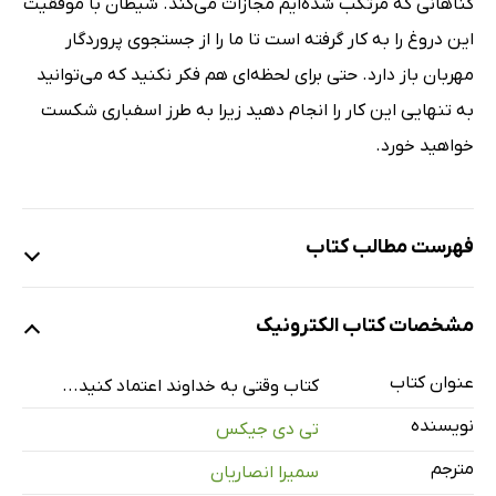
گناهانی که مرتکب شده‌ایم مجازات می‌کند. شیطان با موفقیت
این دروغ را به کار گرفته است تا ما را از جستجوی پروردگار
مهربان باز دارد. حتی برای لحظه‌ای هم فکر نکنید که می‌توانید
به تنهایی این کار را انجام دهید زیرا به طرز اسفباری شکست
خواهید خورد.
فهرست مطالب کتاب
دیباچه
مشخصات کتاب الکترونیک
فصل اول: بیابان
فصل دوم: خدایتان کیست؟
عنوان کتاب
کتاب وقتی به خداوند اعتماد کنید...
فصل سوم: خدا برنامه‌ای دارد
نویسنده
تی دی جیکس
فصل چهارم: قدرت ستایش و پرستش
مترجم
سمیرا انصاریان
فصل پنجم: شناخت و صمیمیت در پرستش