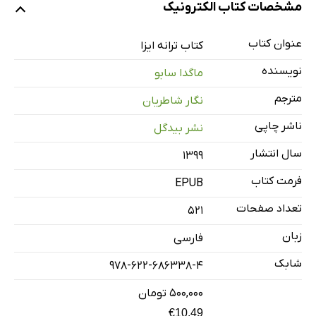
مشخصات کتاب الکترونیک
آتش
آب
عنوان کتاب
کتاب ترانه ایزا
هوا
نویسنده
ماگدا سابو
پی‌نوشت‌ها
مترجم
نگار شاطریان
فهرست نام‌ها
ناشر چاپی
نشر بیدگل
سال انتشار
۱۳۹۹
فرمت کتاب
EPUB
تعداد صفحات
521
زبان
فارسی
شابک
978-622-686338-4
۵۰۰,۰۰۰ تومان
€10.49