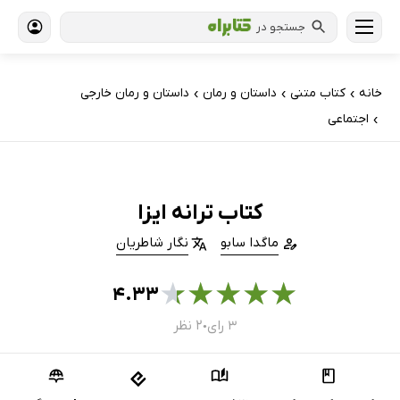
جستجو در
خانه
کتاب‌ متنی
داستان و رمان
داستان و رمان خارجی
›
›
›
اجتماعی
›
کتاب ترانه ایزا
ماگدا سابو
نگار شاطریان
★
★
★
★
★
۴.۳۳
۳ رای
۲ نظر
●