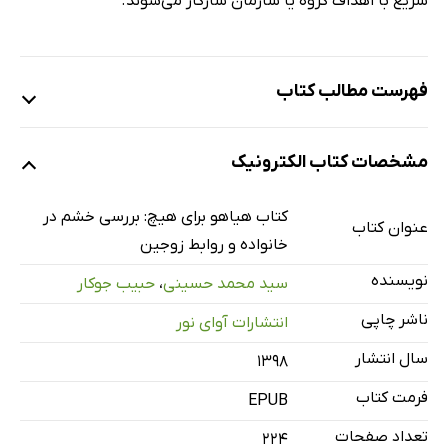
سریع با اهداف گروه یا سازمان سازگار می‌شوند.
فهرست مطالب کتاب
فصل اول: هیجان‌ها
مشخصات کتاب الکترونیک
تعریف هیجان
چند هیجان وجود دارد؟
کتاب هیاهو برای هیچ: بررسی خشم در
عنوان کتاب
فصل دوم: خشم چیست؟
خانواده و روابط زوجین
خشم
نویسنده
سید محمد حسینی
،
حبیب جوکار
توسعه‌ی خشم
ناشر چاپی
انتشارات آوای نور
تبدیل خشم به مشکل
سال انتشار
۱۳۹۸
افسانه‌هایی در مورد خشم
فرمت کتاب
خشم و عصبانیت
EPUB
علائم خشم
تعداد صفحات
224