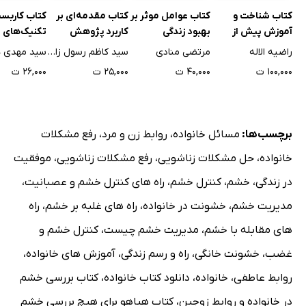
جهت گیری علمی چگونه است؟
کتاب شناخت و
کتاب عوامل موثر بر
کتاب مقدمه‌ای بر
کتاب کاربس
آموزش پیش از
بهبود زندگی
کاربرد پژوهش
تکنیک‌های 
فصل پانزدهم: کمک به زوجین برای مقابله با خشم
دبستان
خانوادگی
کیفی در روانشناسی
و روانشناسی
راضیه الاله
مرتضی منادی
سید کاظم رسول زاده طباطبایی
سید مهدی 
خشم چیست؟
و علوم رفتاری
از بحران‌های
۱۰۰,۰۰۰ ت
۴۰,۰۰۰ ت
۲۵,۰۰۰ ت
۲۶,۰۰۰ ت
رفتارهای مرتبط با خشم
باورهای مرتبط با خشم ناکارآمد
آستانه‌ی تحمل پائین
برچسب‌ها:
مسائل خانواده
،
روابط زن و مرد
،
رفع مشکلات
فصل شانزدهم: مهارت‌هایی برای کنترل خشم و بخشش
خانواده
،
حل مشکلات زناشویی
،
رفع مشکلات زناشویی
،
موفقیت
مهارت‌های کنترل خشم
در زندگی
،
خشم
،
کنترل خشم
،
راه های کنترل خشم و عصبانیت
،
تخلیه انرژی
مدیریت خشم
،
خشونت در خانواده
،
راه های غلبه بر خشم
،
راه
ایمن سازی در مقابل استرس و خشم
جرات ورزی
های مقابله با خشم
،
مدیریت خشم چیست
،
کنترل خشم و
بیان احساسات خود
غضب
،
خشونت خانگی
،
راه و رسم زندگی
،
آموزش های خانواده
،
پذیرش حقوق و مسئولیت‌های خود
روابط عاطفی
،
خانواده
،
دانلود کتاب خانواده
،
کتاب بررسی خشم
مذاکره و گفتگو
در خانواده و روابط زوجین
،
کتاب هیاهو برای هیچ بررسی خشم