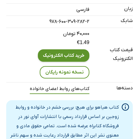
شش نوع پریشانی بشر
زبان
فارسی
چرا خشمگین می‌شویم؟
شابک
978-600-309-282-2
آیا همه‌ی خشم و غضب‌ها مرئی هستند؟
۴۰,۰۰۰ تومان
فصل سوم: پرخاشگری و دیدگاه‌های نظری در مورد آن
€1.49
پرخاشگری
قیمت کتاب
پرخاشگری در بین حیوانات و انسان‌ها
خرید کتاب الکترونیک
الکترونیک
دیدگاه‌های نظری در مورد پرخاشگری
نسخه نمونه رایگان
نظریه‌ی کنراد لورنز
فرضیه‌ی ناکامی پرخاشگری
دسته‌ها
کتاب‌های روابط اعضای خانواده
تحریک مستقیم
فصل چهارم: جنسیت و پرخاشگری
کتاب هیاهو برای هیچ: بررسی خشم در خانواده و روابط
تفاوت‌های جنسیتی در پرخاشگری
زوجین بر اساس قرارداد رسمی با انتشارات آوای نور در
تفاوت جنسیت در خشم بزرگسالان: تحریک، هدف، حالت بیان.
فروشگاه کتابراه عرضه شده است. تمامی حقوق مادی و
تجربه ذهنی
معنوی نشر این اثر مطابق قرارداد رعایت شده و سهم ناشر