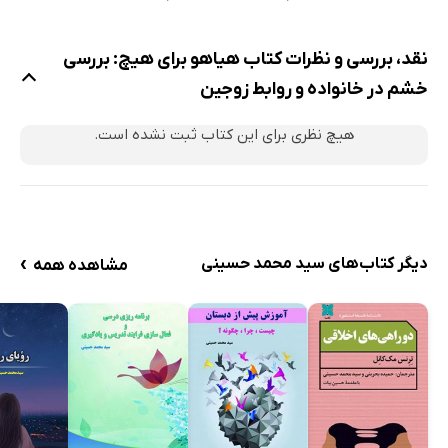
فصل هفتم: پرخاشگری و ساختار فیزیولوژیکی
هورمون تستوسترون
نقد، بررسی و نظرات کتاب هیاهو برای هیچ: بررسی
فصل هشتم: زورگویی یا قلدری چیست؟
خشم در خانواده و روابط زوجین
زورگویی یا قلدری چیست؟
هیچ نظری برای این کتاب ثبت نشده است.
فصل نهم: خشونت و تعارض در محیط کاری
خشونت در محیط کاری
فصل دهم: روش‌های کنترل پرخاشگری
روش‌های کنترل پرخاشگری
›
دیگر کتاب‌های سید محمد حسینی
مشاهده همه
آموزش مهارت‌های اجتماعی
تنبیه
جریمه کردن
محروم کردن از تقویت مثبت
راهکارهایی در جهت آرام سازی جسمانی
تخلیه هیجانی