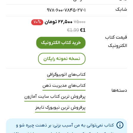
فصل ششم: مسئله جایزه نیست
شابک
978-600-7845-27-1
چالش شماره‌ی شش
فصل هفتم: قوی‌ترین سلاح
۷۵۰۰۰
۲۲,۵۰۰ تومان
۷۰%
چالش شماره‌ی هفت
€1.99
€1
قیمت کتاب
فصل هشتم: نیازی به استعداد نیست
خرید کتاب الکترونیک
الکترونیک
چالش شماره‌ی هشت
فصل نهم: خاص‌بودن درمیان خاص‌ها
نسخه نمونه رایگان
چالش شماره‌ی نه
کتاب‌های اتوبیوگرافی
فصل دهم: توان‌بخشی شکست
کتاب‌های مدیریت ذهن
چالش شماره‌ی ده
دسته‌ها
فصل یازدهم: اگر بشود چه؟
پرفروش ترین کتاب سایت آمازون
پرفروش ترین نیویورک تایمز
کتاب نمی‌توانی به من آسیب بزنی: بر ذهنت چیره شو و