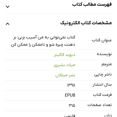
فهرست مطالب کتاب
دستور آماده‌باش
مشخصات کتاب الکترونیک
مقدمه
فصل اول: قرار بود تنها آمار باشم
کتاب نمی‌توانی به من آسیب بزنی: بر
عنوان کتاب
چالش شماره‌ی یک
ذهنت چیره شو و ناممکن را ممکن کن
فصل دوم: حقیقت تلخ است
نویسنده
دیوید گاگینز
چالش شماره‌ی دو
مترجم
میلاد بشیری
فصل سوم: وظیفه‌ی غیر‌ ممکن
ناشر چاپی
نشر میلکان
چالش شماره‌ی سه
سال انتشار
فصل چهارم: گرفتن روح
۱۳۹۸
چالش شماره‌ی چهار
فرمت کتاب
EPUB
فصل پنجم: ذهن زره‌پوش
تعداد صفحات
315
چالش شماره‌ی پنج
زبان
فارسی