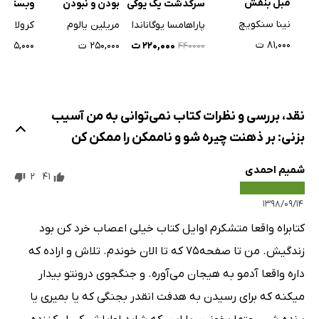
مبل بنفش
سرگذشت یک یوگی
بودن و نبودن
وبستر
نینا سنکویچ
پاراهامسا یوگاناندا
مریلین یالوم
کرولاین 
۸۱,۰۰۰ ت
۲۲۰,۰۰۰ ت
۲۵۰,۰۰۰ ت
۱۹۵,۰۰۰ ت
۴۴۰۰۰۰
نقد، بررسی و نظرات کتاب نمی‌توانی به من آسیب
بزنی: بر ذهنت چیره شو و ناممکن را ممکن کن
شمیم احمدی
2
41
۱۳۹۸/۰۹/۱۴
کتابراه واقعا متشکرم اوایل کتاب خیلی اعصاب خرد کن بود
زندگیش. من تا صفحه۷۵ که تا الان خوندم. تلاش و اراده که
داره واقعا آدمو به هیجان می‌آوره. و جنگجوی درونتو بیدار
میکنه که برای رسیدن به هدفت انقدر بجنگی که یا بمیری یا