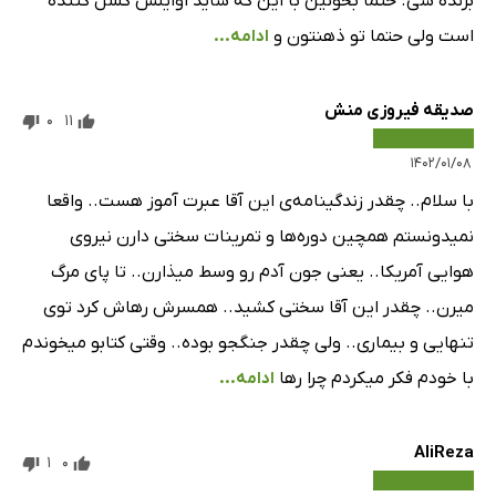
برنده شی. حتما بخونین با این که شاید اوایلش کسل کننده
است ولی حتما تو ذهنتون و
ادامه...
صدیقه فیروزی منش
0
11
۱۴۰۲/۰۱/۰۸
با سلام.. چقدر زندگینامه‌ی این آقا عبرت آموز هست.. واقعا
نمیدونستم همچین دوره‌ها و تمرینات سختی دارن نیروی
هوایی آمریکا.. یعنی جون آدم رو وسط میذارن.. تا پای مرگ
میرن.. چقدر این آقا سختی کشید.. همسرش رهاش کرد توی
تنهایی و بیماری.. ولی چقدر جنگجو بوده.. وقتی کتابو میخوندم
با خودم فکر میکردم چرا رها
ادامه...
AliReza
1
0