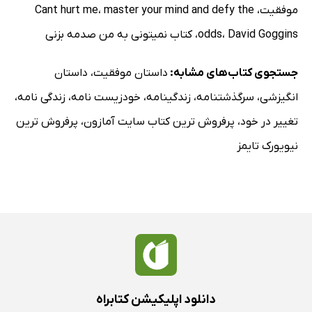
موفقیت
،
master your mind and defy the
،
Cant hurt me
David Goggins
،
odds
،
کتاب نمیتونی به من صدمه بزنی
جستجوی کتاب‌های مشابه:
داستان موفقیت
،
داستان
انگیزشی
،
سرگذشتنامه
،
زندگینامه
،
خودزیست نامه
،
زندگی نامه
،
تغییر در خود
،
پرفروش ترین کتاب سایت آمازون
،
پرفروش ترین
نیویورک تایمز
دانلود اپلیکیشن کتابراه