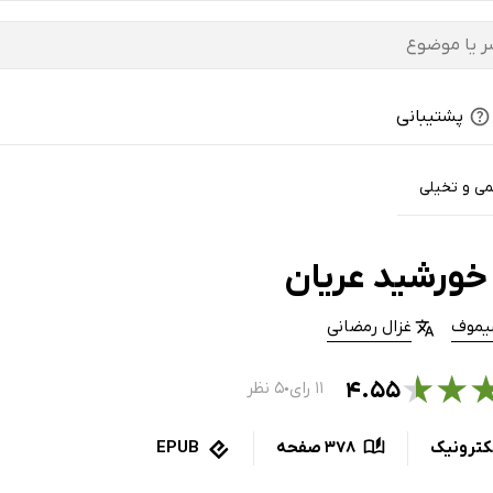
پشتیبانی
می و تخیلی
خورشید عریان
سیموف
غزال رمضانی
★
★
۴.۵۵
۱۱ رای
۵ نظر
●
کترونیک
378 صفحه
EPUB