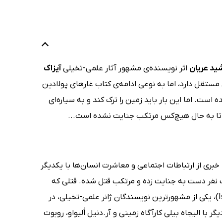
ید عریان
اثر نویسنده‌ی مشهور آثار علمی-تخیلی
آیزاک
مستقل دارد، اما به نوعی ادامه‌ی کتاب غارهای پولادین
است. اما این بار باید زمین را ترک کند و به سیاره‌ای
 که تا به حال هیچ‌کس مرتکب جنایت نشده است...
 خبری از ارتباطات اجتماعی و معاشرت انسان‌ها با یکدیگر
ک نفر دست به جنایت زده و مرتکب قتل شده. قتلی که
بنیان سیاره و آرمان‌های آن را به لرزه درآورده است. آیزاک آسیموف(Isaac Asimov)، یکی از مشهورترین نویسندگان ژانر علمی-تخیلی، در
ی‌برد تا یک بار دیگر با الیجاه بیلی کارآگاه زمینی و آر.دنیل اُلیواو، روبوت