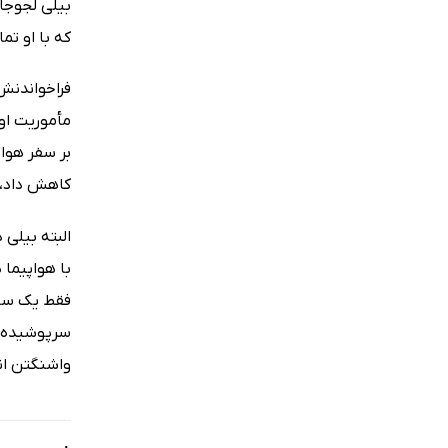
بیلی لجوجان
که با او تم
فراخواندنش 
مأموریت او 
بر سفر هوا
کاهش داد، ا
البته بیلی 
با هواپیما
فقط یک ساعت
سرپوشیده بو
واشنگتن انج