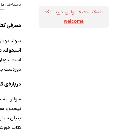
دسته‌ها:
داس
تا ۵۰٪ تخفیف اولین خرید با کد
welcome
معرفی کتا
پیوند دوبا
آسیموف
، د
است. دوباره
دوردست به ن
درباره‌ی 
سولاریا، سی
نیست و همه