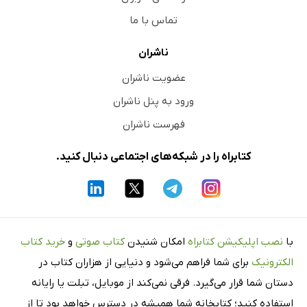
طرز فکر اشکال‌زدایی: بهتر شکست بخورید، سریع‌تر اصلاح کنید
تماس با ما
وقت ساختن چیزی است
فصل 9: راهنمای ضروری ریسک‌ها و اخلاق در هوش مصنوعی
ناشران
امنیت: درِ خانه را باز رها نکنید
عضویت ناشران
موارد غیرقابل مذاکره
ورود به پنل ناشران
نکته مهم برای سازندگان No‑Code
فهرست ناشران
حریم خصوصی داده‌ها
بسته‌ی نجات برای GDPR
کتابراه را در شبکه‌های اجتماعی دنبال کنید.
مالکیت معنوی: به غرب وحشی خوش آمدید.
هوش مصنوعی اخلاقی: کاری نکنید که به دلایل بد در توییتر
ترند شوید
با
نصب اپلیکیشن کتابراه
امکان شنیدن
کتاب صوتی
و
خرید کتاب
شفافیت: صداقت همیشه بهتر است
الکترونیک
برای شما فراهم می‌شود و دنیایی از هزاران کتاب در
محتوای بی‌روح و شبیه بقیه تولید نکنید
دستان شما قرار می‌گیرد. فرقی نمی‌کند از موبایل، تبلت یا رایانه
ساخت یک کسب‌وکار هوش مصنوعی مسئولانه
استفاده کنید؛ کتابخانه شما همیشه در دسترس خواهد بود تا از