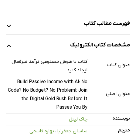
فهرست مطالب کتاب
مقدمه
مشخصات کتاب الکترونیک
بیداری من در برابر هوش مصنوعی
این کتاب شبیه کتاب‌های معمول هوش مصنوعی نیست
کتاب با هوش مصنوعی درآمد غیرفعال
عنوان کتاب
راهنمای عملی شما
ایجاد کنید
سلب مسئولیت صادقانه چاک
Build Passive Income with AI: No
تعهد من به شما
Code? No Budget? No Problem!: Join
عنوان اصلی
فصل 1: مسیر پنهان ثروت در هوش مصنوعی
the Digital Gold Rush Before It
گروه 1: کاشفان
Passes You By
گروه 2: شارلاتان‌ها
نویسنده
چاک لیتل
گروه 3: معدنچیان طلا
مترجم
ساسان جعفرنیا
،
بهاره قاسمی