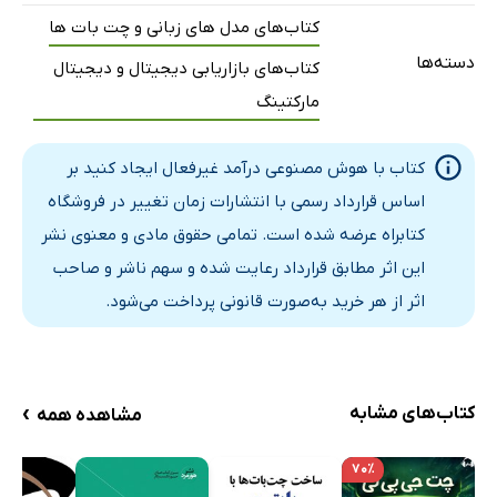
به ارتش LLM خودتان خوش آمدید
کتاب‌های مدل های زبانی و چت بات ها
چگونه با LLM خودتان «حرف بزنید» تا نتیجه‌های عالی بگیرید
دسته‌ها
کتاب‌های بازاریابی دیجیتال و دیجیتال
یک نکته احتیاطی: کارآموزان شما می‌توانند دروغ بگویند و حتی
مارکتینگ
بحث کنند
آشنایی با سوپرعامل‌ها
کتاب با هوش مصنوعی درآمد غیرفعال ایجاد کنید بر
انقلاب بدون کد
اساس قرارداد رسمی با انتشارات زمان تغییر در فروشگاه
مفاهیم کلیدی که باید یاد بگیرید
کتابراه عرضه شده است. تمامی حقوق مادی و معنوی نشر
جعبه ابزار ضروری شما: زرادخانه رایگان
این اثر مطابق قرارداد رعایت شده و سهم ناشر و صاحب
اشتباهات رایج
اثر از هر خرید به‌صورت قانونی پرداخت می‌شود.
ساختن «عضله اعتماد به هوش مصنوعی»
تعیین انتظارات واقع‌بینانه: کمک خلبان، نه خلبان خودکار
حرکت بعدی شما
›
کتاب‌های مشابه
مشاهده همه
فصل 3: بیشتر خلق کنید، بهتر خلق کنید: راهنمای تولید محتوا
با هوش مصنوعی
۷۰٪