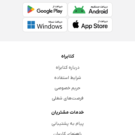
هوشمندانه‌تر بسازید
Lovable: لذت سرعت و سادگی
Replit: زمین بازی فوری
Cursor: برنامه‌نویس کمکی در کنار شما
Windsurf: توسعه‌دهنده مشتاقی که همیشه آماده کار است
ذهنیت Vibe Coding: نحو کمتر، حس بیشتر
کتابراه
ساخت ابزارهای SaaS با هوش مصنوعی
درباره کتابراه
مثال 1 – ساخت یک وب‌سایت نانوایی در عرض چند دقیقه با
Lovable
شرایط استفاده
مثال 2: ساخت یک اپلیکیشن ماشین‌حساب ساده با Base44
حریم خصوصی
مثال 3: ساخت یک SaaS واقعی که می‌تواند برای شما درآمد
فرصت‌های شغلی
ایجاد کند
خدمات مشتریان
هشدار مهم (لطفاً با دقت بخوانید)
پیام به پشتیبانی
چگونه API Key خود را امن نگه داریم... یا حداقل امن‌تر
راهنمای کاربران