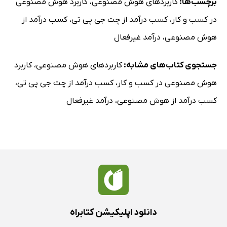
داستان موفقیت واقعی: مؤسسه حقوقی‌ای که بالاخره سر و
برچسب‌ها:
کاربردهای هوش مصنوعی
،
کاربرد هوش مصنوعی
سامان گرفت
در کسب و کار
،
کسب درآمد از چت جی پی تی
،
کسب درآمد از
اتوماسیون زندگی شخصی شما (چون حقش را دارید)
هوش مصنوعی
،
درآمد غیرفعال
قدرت رها کردن کارها (به نفع هوش مصنوعی)
جستجوی کتاب‌های مشابه:
کاربردهای هوش مصنوعی
،
کاربرد
فصل 7: رمزگشایی از Vibe Coding: تبدیل ایده‌ها به اپلیکیشن
«Vibe Coding» یعنی چه؟
هوش مصنوعی در کسب و کار
،
کسب درآمد از چت جی پی تی
،
راهنمای سریع: اپلیکیشن‌ها در واقع چگونه کار می‌کنند؟
کسب درآمد از هوش مصنوعی
،
درآمد غیرفعال
جعبه ابزار No‑Code شما برای ساخت اپ
بیایید یک اپ واقعی بسازیم: «مولد بی‌پایان ایده»
راز API
چه چیزهای دیگری می‌توانید بسازید؟
یک نگاه واقع‌بینانه (اما امیدوارکننده)
نکات پایانی
فصل 8: Vibe Coding 2. 0: با هوش مصنوعی حتی
دانلود اپلیکیشن کتابراه