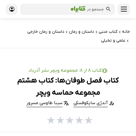
جستجو در
خانه
کتاب‌ متنی
داستان و رمان
داستان و رمان خارجی
›
›
›
علمی و تخیلی
›
کتاب 8 از 8: مجموعه ویچر نشر آذرباد
کتاب فصل طوفان‌ها: کتاب هشتم
مجموعه حماسه ویچر
آندژی ساپکوفسکی
سینا طاوسی مسرور
★
★
★
★
★