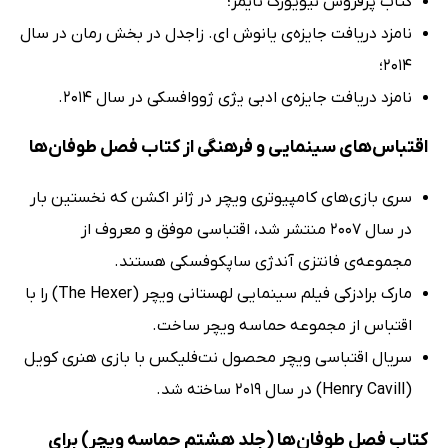
کتاب پرفروش نیویورک تایمز؛
نامزد دریافت جایزه‌ی یانوش ای. زاجدل در بخش رمان در سال
2014؛
نامزد دریافت جایزه‌ی ادبی یژی ژووافسکی در سال 2014.
اقتباس‌های سینمایی و فرهنگی از کتاب فصل طوفان‌ها
سری بازی‌های کامپیوتری ویچر در ژانر اکشن که نخستین بار
در سال 2007 منتشر شد، اقتباسی موفق و معروف از
مجموعه‌ی فانتزی آندژی ساپکوفسکی هستند.
مارک برادزکی فیلم سینمایی لهستانی ویچر (The Hexer) را با
اقتباس از مجموعه حماسه ویچر ساخت.
سریال اقتباسی ویچر محصول نت‌فلیکس با بازی هنری کویل
(Henry Cavill) در سال 2019 ساخته شد.
کتاب فصل طوفان‌ها (جلد هشتم حماسه ویچر) برای