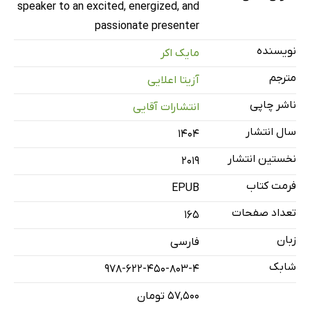
راهبرد چهارم: برای یک نفر سخنرانی کنید
speaker to an excited, energized, and
راهبرد پنجم: مخاطب اصلی سخنرانی‌تان شما نیستید
passionate presenter
راهبرد ششم: ترس و اضطرابتان را هدایت کنید
نویسنده
مایک اکر
راهبرد هفتم: در لحظه زندگی کنید
مترجم
آزیتا اعلایی
نتیجه‌گیری
ناشر چاپی
انتشارات آقایی
توصیه آخر
سال انتشار
درباره نویسنده (مایک اَکِر)
۱۴۰۴
نخستین انتشار
2019
فرمت کتاب
EPUB
تعداد صفحات
165
زبان
فارسی
شابک
978-622-450-803-4
۵۷,۵۰۰ تومان