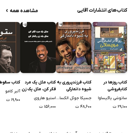
›
کتاب‌های انتشارات آقایی
مشاهده همه
کتاب روزها در
کتاب فرزندپروری به
کتاب مثل یک مرد
کتاب سقوط
کتابفروشی
شیوه دانمارکی
فکر کن، مثل یک زن
آلبر کامو
موریساکی
رفتار کن
ساتوشی یاگیساوا
جسیکا جوئل الکساندر
استیو هاروی
۱۹,۹۰۰ ت
۲۹,۱۰۰ ت
۴۸,۶۰۰ ت
۱۵۶,۰۰۰ ت