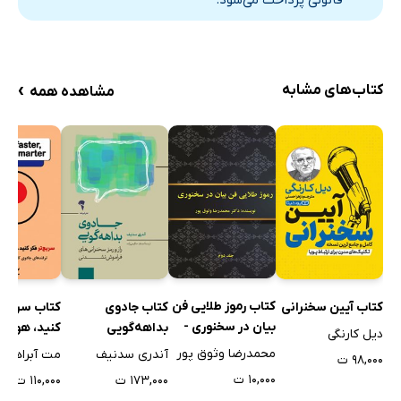
قانونی پرداخت می‌شود.
›
کتاب‌های مشابه
مشاهده همه
کتاب رموز طلایی فن
کتاب آیین سخنرانی
کتاب جادوی
کتاب سریع‌ت
بیان در سخنوری -
بداهه‌گویی
کنید، هوشمن
دیل کارنگی
جلد دوم
صحبت کنید
محمدرضا وثوق پور
آندری سدنیف
مت آبراهامز
۹۸,۰۰۰ ت
۱۰,۰۰۰ ت
۱۷۳,۰۰۰ ت
۱۱۰,۰۰۰ ت