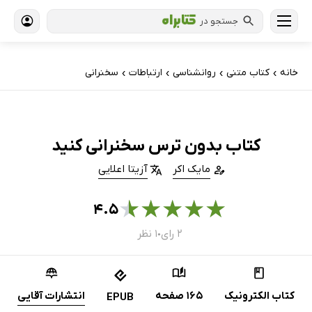
جستجو در
خانه
کتاب‌ متنی
روانشناسی
ارتباطات
سخنرانی
›
›
›
›
کتاب بدون ترس سخنرانی کنید
مایک اکر
آزیتا اعلایی
★
★
★
★
★
۴.۵
۲ رای
۱ نظر
●
کتاب الکترونیک
165 صفحه
انتشارات آقایی
EPUB