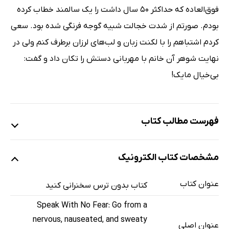
فوق‌العاده که حداکثر 50 سال داشت را یک سالمند خطاب کرده
بودم. صورتم از شدت خجالت شبیه گوجه فرنگی شده بود. سعی
کردم اشتباهم را با لکنت زبان و لب‌های لرزان برطرف کنم ولی در
نهایت شوهر آن خانم با مهربانی دستش را تکان داد و گفت:
بی‌خیال مایک!
فهرست مطالب کتاب
مقدمه مترجم
مشخصات کتاب الکترونیک
مقدمه نویسنده
راهبرد اول: زخم‌هایتان را کشف و آن‌ها را مداوا کنید
عنوان کتاب
کتاب بدون ترس سخنرانی کنید
راهبرد دوم: بدترین سناریوهای ممکن را تصور کنید
Speak With No Fear: Go from a
راهبرد سوم: سعی کن خودت باشی
nervous, nauseated, and sweaty
عنوان اصلی