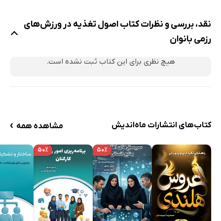
مقدمه فصل ششم
نقد، بررسی و نظرات کتاب اصول تغذیه در ورزش‌های
اهمیت ریزمغذی‌ها در ورزش
رزمی بانوان
نقش آهن در بدن بانوان ورزشکار
اهمیت کلسیم برای سلامت استخوان
هیچ نظری برای این کتاب ثبت نشده است.
نقش ویتامین‌ها در افزایش عملکرد ورزشی
منابع غذایی ویتامین‌ها و مواد معدنی
جمع‌بندی فصل ششم
›
فصل هفتم: آب و هیدراتاسیون در ورزش
کتاب‌های انتشارات ماه‌اندیش
مشاهده همه
مقدمه فصل هفتم
۵۰٪
۵۰٪
اهمیت آب برای بدن ورزشکار
نقش آب در تنظیم دمای بدن
علائم کم‌آبی در ورزشکاران
میزان مصرف آب در تمرین و مسابقه
نوشیدنی‌های مناسب برای ورزشکاران