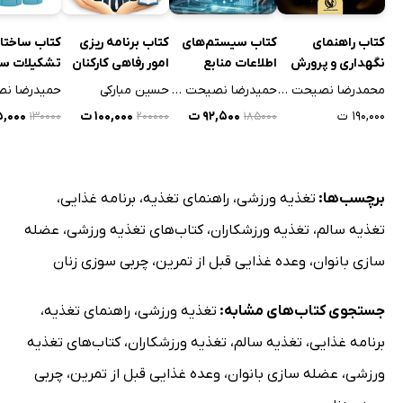
جمع‌بندی فصل هفتم
کتاب راهنمای
کتاب سیستم‌های
کتاب برنامه ریزی
کتاب ساختار
فصل هشتم: تغذیه قبل، حین و بعد از تمرین
نگهداری و پرورش
اطلاعات منابع
امور رفاهی کارکنان
تشکیلات سا
مقدمه فصل هشتم
عروس هلندی
انسانی
محمدرضا نصیحت کن
حمیدرضا نصیحت کن
حسین مبارکی
اهمیت وعده غذایی قبل از تمرین
۱۹۰,۰۰۰ ت
۹۲,۵۰۰ ت
۱۰۰,۰۰۰ ت
۶۵,۰۰۰
۱۳۰۰۰۰
۲۰۰۰۰۰
۱۸۵۰۰۰
غذاهای مناسب قبل از تمرین
تغذیه در حین تمرینات طولانی
تغذیه بعد از تمرین برای ریکاوری
برچسب‌ها:
تغذیه ورزشی
،
راهنمای تغذیه
،
برنامه غذایی
،
اشتباهات رایج ورزشکاران در تغذیه
تغذیه سالم
،
تغذیه ورزشکاران
،
کتاب‌های تغذیه ورزشی
،
عضله
جمع‌بندی فصل هشتم
سازی بانوان
،
وعده غذایی قبل از تمرین
،
چربی سوزی زنان
فصل نهم: مدیریت وزن در ورزش‌های رزمی بانوان
جستجوی کتاب‌های مشابه:
تغذیه ورزشی
،
راهنمای تغذیه
،
مقدمه فصل نهم
اهمیت کنترل وزن در مسابقات
برنامه غذایی
،
تغذیه سالم
،
تغذیه ورزشکاران
،
کتاب‌های تغذیه
روش‌های اصولی کاهش وزن
ورزشی
،
عضله سازی بانوان
،
وعده غذایی قبل از تمرین
،
چربی
خطرات رژیم‌های سخت