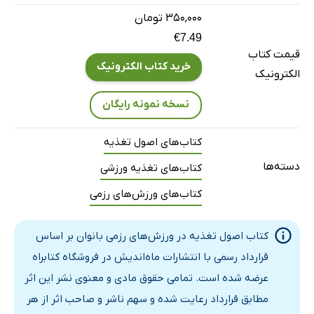
۳۵۰,۰۰۰ تومان
تعادل انرژی در بدن
€7.49
نقش تغذیه در حفظ وزن مناسب ورزشکار
قیمت کتاب
جمع‌بندی فصل دوم
خرید کتاب الکترونیک
الکترونیک
فصل سوم: کربوهیدرات‌ها و تأمین انرژی
نسخه نمونه رایگان
مقدمه فصل سوم
تعریف کربوهیدرات
کتاب‌های اصول تغذیه
انواع کربوهیدرات‌ها
دسته‌ها
کتاب‌های تغذیه ورزشی
نقش کربوهیدرات در فعالیت‌های رزمی
کتاب‌های ورزش‌های رزمی
منابع غذایی کربوهیدرات
میزان مصرف مناسب برای ورزشکاران رزمی
کتاب اصول تغذیه در ورزش‌های رزمی بانوان بر اساس
جمع‌بندی فصل سوم
قرارداد رسمی با انتشارات ماه‌اندیش در فروشگاه کتابراه
فصل چهارم: پروتئین و عضله‌سازی
عرضه شده است. تمامی حقوق مادی و معنوی نشر این اثر
مقدمه فصل چهارم
مطابق قرارداد رعایت شده و سهم ناشر و صاحب اثر از هر
اهمیت پروتئین در بدن