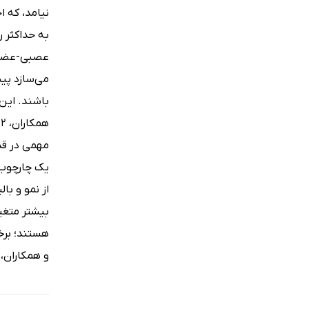
نیامد، که ا
عصبی-عضلانی
می‌سازد پی
باشند. این
مهمی در قد
یک چارچوب ز
و همکاران، 2018) و توان (اسلیمانی و همکاران، 2018) متعاقب تمرینات مقاومتی داشته باش