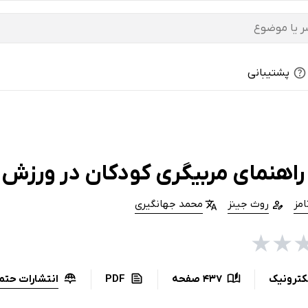
پشتیبانی
راهنمای مربیگری کودکان در ورزش
امز
روث جینز
محمد جهانگیری
★
★
انتشارات حتم
کترونیک
437 صفحه
PDF