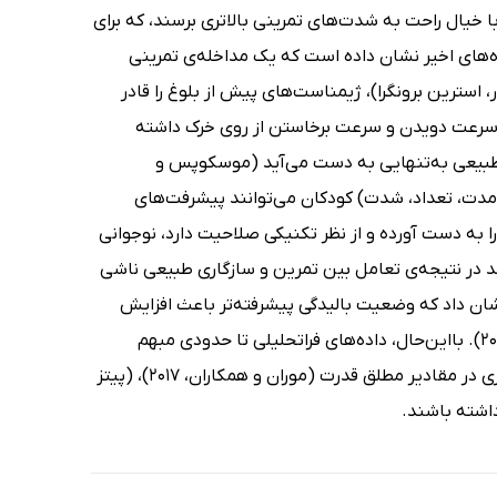
با خیال راحت به شدت‌های تمرینی بالاتری برسند، که برای
اندن پاسخ تمرینی مورد نیاز است (لسینسکی و همکاران، 2016). داده‌های اخیر نشان داده است که یک مداخله‌ی تمرینی
سترین برونگرا)، ژیمناست‌های پیش از بلوغ را قادر
سرعت دویدن و سرعت برخاستن از روی خرک داشته
د طبیعی به‌تنهایی به دست می‌آید (موسکوپس و
(یعنی مدت، تعداد، شدت) کودکان می‌توانند پیشرفت‌های
به دست آورده و از نظر تکنیکی صلاحیت دارد، نوجوانی
ند در نتیجه‌ی تعامل بین تمرین و سازگاری طبیعی ناشی
ران، 2019). در واقع، داده‌های اخیر نشان داد که وضعیت بالیدگی پیشرفته‌تر باعث افزایش
بیشتر متغیرهای قدرت ایزومتریک و پرش متحدالمرکز می‌شود (لوید و همکاران، 2021). بااین‌حال، داده‌های فراتحلیلی تا حدودی مبهم
هستند؛ برخی مطالعات نشان می‌دهند که نوجوانان می‌توانند پیشرفت‌های بیشتری در مقادیر مطلق قدرت (موران و همکاران، 2017)، (پیتز