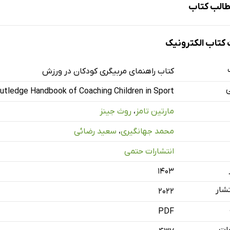
الب کتاب
تاب الکترونیک
کتاب راهنمای مربیگری کودکان در ورزش
ی
utledge Handbook of Coaching Children in Sport
مارتین تامز
،
روث جینز
محمد جهانگیری
،
سعید رضائی
انتشارات حتمی
۱۴۰۳
شار
2022
PDF