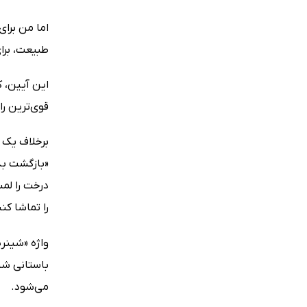
طبیعت، برای
این آیین، ک
قوی‌ترین ر
برخلاف یک 
«بازگشت به 
درخت را لم
را تماشا کن
باستانی شین
می‌شود.