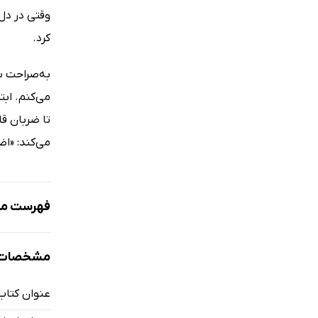
وقتی در دل 
کرد.
به‌صراحت با
می‌کنم. ابت
تا ضربان ق
می‌کند: «ا
فهرست مط
پیش‌گفتار
مشخصات ک
سخن مترجم
مقدمه
عنوان کتاب
بخش اول: ک