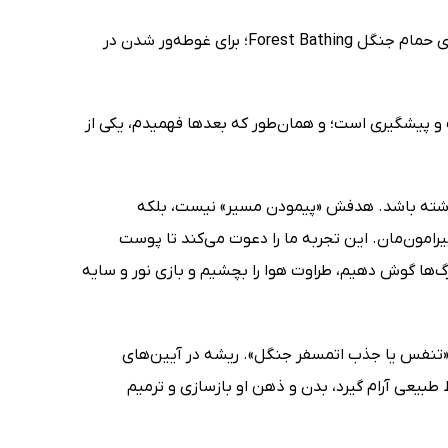
اما من برای «حمام کردن» نیامده بودم؛ دست‌کم نه از نوع معمولش. آمده بودم برای حمام جنگل Forest Bathing؛ برای غوطه‌ور شدن در
ت و پیشگیری است؛ و همان‌طور که بعدها فهمیدم، یکی از
اشته باشد. هدفش «پیمودن مسیر» نیست، بلکه
یرامون‌مان. این تجربه ما را دعوت می‌کند تا پوست
‌ها گوش دهیم، طراوت هوا را بچشیم و بازی نور و سایه
 کرد؛ به معنای واقعی، یعنی «تنفس یا جذب اتمسفر جنگل». ریشه در آیین‌های
 طبیعی آرام گیرد، بدن و ذهن او بازسازی و ترمیم