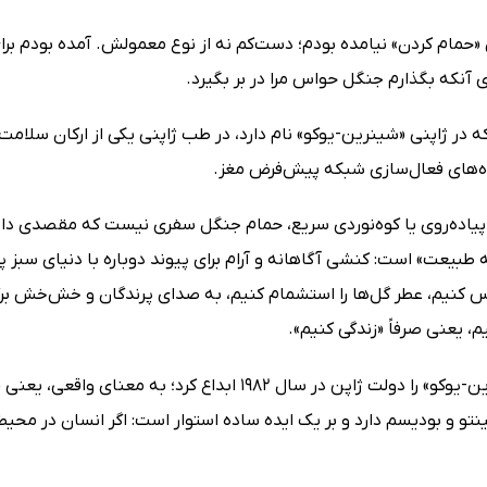
 آنکه بگذارم جنگل حواس مرا در بر بگیرد.
ه در ژاپنی «شینرین-یوکو» نام دارد، در طب ژاپنی یکی از ارکان سلام
اه‌های فعال‌سازی شبکه پیش‌فرض مغز.
پیاده‌روی یا کوه‌نوردی سریع، حمام جنگل سفری نیست که مقصدی د
طبیعت» است: کنشی آگاهانه و آرام برای پیوند دوباره با دنیای سبز پ
س کنیم، عطر گل‌ها را استشمام کنیم، به صدای پرندگان و خش‌خش برگ
یم، یعنی صرفاً «زندگی کنیم».
واژه «شینرین-یوکو» را دولت ژاپن در سال 1982 ابداع
تو و بودیسم دارد و بر یک ایده ساده استوار است: اگر انسان در محیط