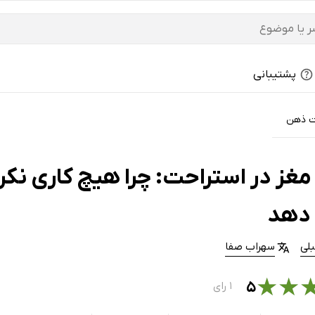
پشتیبانی
ت ذهن
غز در استراحت: چرا هیچ کاری نکرد
 دهد
لی
سهراب صفا
★
★
۵
۱ رای