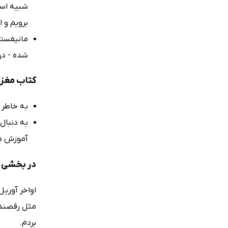
شبیه است
برویم و ا
مانیفستی 
شده - در
کتاب مغز 
به خاطر 
به دنبال
آموزش د
در بخشی از
اواخر آوریل
مثل رقصندگ
بردم.