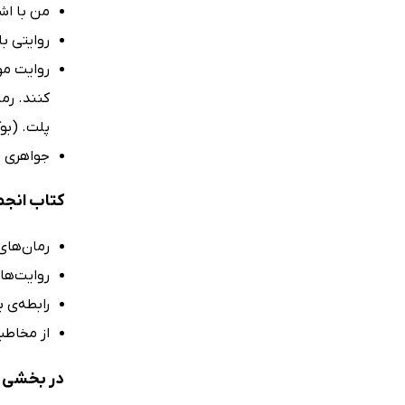
من با اشک
روایتی ب
روایت مو
کنند. رم
پلت. (بو
جواهری تما
کتاب انجم
رمان‌های
روایت‌ها
رابطه‌ی 
از مخاطب
در بخشی ا