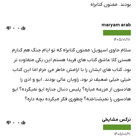
بودند. ممنون کتابراه
maryam arab
0
0
۱۴۰۵/۰۱/۱۷
سلام حاوی اسپویل: ممنون کتابراه که تو ایام جنگ هم کنارم
هستی کلا عاشق کتاب های فریدا هستم این یکی متفاوت تر
بود، کتاب های ایشان را با ارامش خاطر می خرم اما این کتاب
خیلی خیلی ضعیف تر بود، راویان عالی بودند. ایو و ادی را
هادسون از مزرعه میاره؟ پلیس دنبال جنازه ایو نمیگرده؟ ایو
هادسون را نمیشناخته؟ چطوری فکر میکرده بچه داره؟
نرگس مشایخی
0
0
۱۴۰۵/۰۱/۲۱