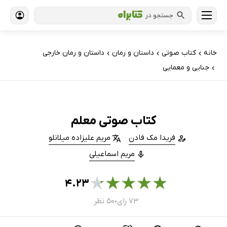
جستجو در
خانه
کتاب‌ صوتی
داستان و رمان
داستان و رمان خارجی
›
›
›
جنایی و معمایی
›
کتاب صوتی معلم
فریدا مک فادن
مریم علیزاده میلانلو
مریم اسماعیلی
★
★
★
★
★
۴.۲۳
۷۳ رای
۵۰ نظر
●