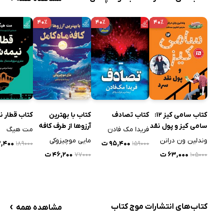
۴۰٪
۴۰٪
۴۰٪
کتاب سامی کیز 12:
کتاب تصادف
کتاب با بهترین
کتاب قطار 
سامی کیز و پول نقد
آرزوها از طرف کافه
فریدا مک فادن
مت هیگ
سرد
ماه کامل
وندلین ون درانن
مایی موچیزوکی
۹۵,۴۰۰ ت
۱۳,۴۰۰
۱۸۹۰۰۰
۱۵۹۰۰۰
۶۳,۰۰۰ ت
۴۶,۲۰۰ ت
۷۷۰۰۰
۱۰۵۰۰۰
›
کتاب‌های انتشارات موج کتاب
مشاهده همه