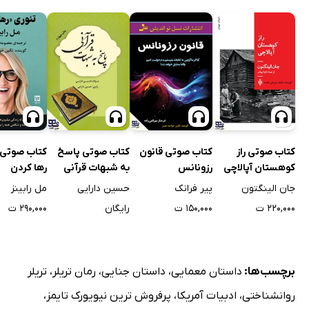
کتاب صوتی راز
کتاب صوتی قانون
کتاب صوتی پاسخ
کتاب صوتی 
کوهستان آپالاچی
رزونانس
به شبهات قرآنی
رها کردن
جان الینگتون
پیر فرانک
حسین دارایی
مل رابینز
۲۲۰,۰۰۰ ت
۱۵۰,۰۰۰ ت
رایگان
۲۹۰,۰۰۰ ت
برچسب‌ها:
داستان معمایی
،
داستان جنایی
،
رمان تریلر
،
تریلر
روانشناختی
،
ادبیات آمریکا
،
پرفروش ترین نیویورک تایمز
،