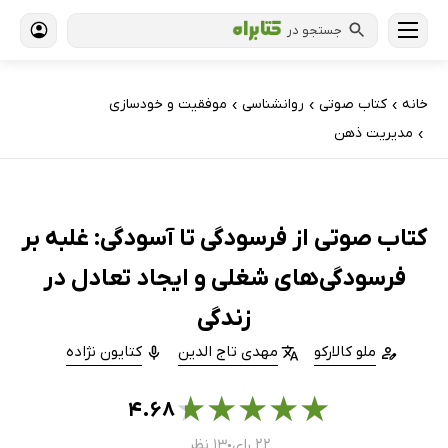
جستجو در
خانه
کتاب‌ صوتی
روانشناسی
موفقیت و خودسازی
›
›
›
مدیریت ذهن
›
کتاب صوتی از فرسودگی تا آسودگی: غلبه بر
فرسودگی‌های شغلی و ایجاد تعادل در
زندگی
ملو کالارکو
مهدی تاج الدین
کتایون نژاده
★
★
★
★
★
۴.۶۸
۲۲ رای
۱۳ نظر
●