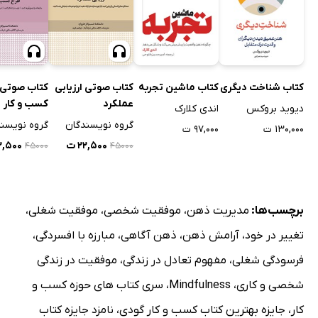
کتاب شناخت دیگری
کتاب ماشین تجربه
کتاب صوتی ارزیابی
کتاب صوتی 
عملکرد
کسب و کار
دیوید بروکس
اندی کلارک
گروه نویسندگان
گروه نویسن
۱۳۰,۰۰۰ ت
۹۷,۰۰۰ ت
۲۲,۵۰۰ ت
۲۲,۵۰۰
۴۵۰۰۰
۴۵۰۰۰
برچسب‌ها:
مدیریت ذهن
،
موفقیت شخصی
،
موفقیت شغلی
،
تغییر در خود
،
آرامش ذهن
،
ذهن آگاهی
،
مبارزه با افسردگی
،
فرسودگی شغلی
،
مفهوم تعادل در زندگی
،
موفقیت در زندگی
شخصی و کاری
،
Mindfulness
،
سری کتاب های حوزه کسب و
کار
،
جایزه بهترین کتاب کسب و کار گودی
،
نامزد جایزه کتاب