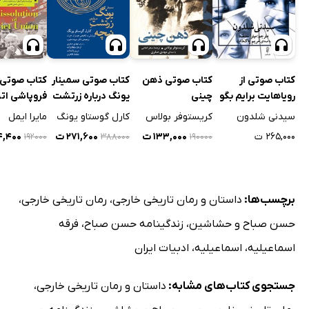
کتاب صوتی از
کتاب صوتی ذهن
کتاب صوتی سمینار
کتاب صوتی
رویاهایت برایم بگو
چینی
یونگ درباره زرتشت
فروپاشی اتح
نیچه
شوروی
سیدنی شلدون
کریستوفر بولاس
کارل گوستاو یونگ
مایرا ایمل
۲۶۵,۰۰۰ ت
۱۳۳,۰۰۰ ت
۲۷۱,۶۰۰ ت
۳۴,۴۰۰
۱۹۲۰۰۰
۳۸۸۰۰۰
۱۹۰۰۰۰
برچسب‌ها:
داستان و رمان تاریخی خارجی
،
رمان تاریخی خارجی
،
حسن صباح و حشاشین
،
زندگینامه حسن صباح
،
فرقه
اسماعیلیه
،
اسماعیلیه
،
ادبیات ایران
جستجوی کتاب‌های مشابه:
داستان و رمان تاریخی خارجی
،