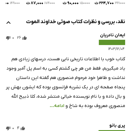
۸۷,۰۰۰ ت
۲۲۴,۷۰۰ ت
۹۰,۰۰۰ ت
۸۹,۴۰۰
۱۷۴۰۰۰
۱۴۹۰۰۰
۱۵۰۰۰۰
۳۲۱۰۰۰
فصل بیست‌وسوم - بخش دوم
51 دقیقه
فصل بیست‌وچهارم
نقد، بررسی و نظرات کتاب صوتی خداوند الموت
30 دقیقه
فصل بیست‌وپنجم - بخش اول
54 دقیقه
ایمان نادریان
0
26
فصل بیست‌وپنجم - بخش دوم
56 دقیقه
۱۴۰۳/۱۲/۰۴
فصل بیست‌وپنجم - بخش سوم
57 دقیقه
کتاب خوب با اطلاعات تاریخی نابی هست، درسهای زیادی هم
یاد میگیریم، فقط من هر چی گشتم کسی به اسم پل آمیر وجود
فصل بیست‌وششم
63 دقیقه
نداشت و ظاهرا خود مرحوم منصوری هم گفته این داستان
فصل بیست‌وهفتم - بخش اول
65 دقیقه
پنجاه صفحه ای در یک نشریه فرانسوی بوده که ایشون بهش پر
فصل بیست‌وهفتم - بخش دوم
68 دقیقه
و بال داده و با نام نویسنده خیالی منتشر شده، کلا ذبیح الله
منصوری معروف بوده به شاخ و
ادامه...
فصل بیست‌وهشتم
45 دقیقه
فصل بیست‌ونهم - بخش اول
47 دقیقه
پری بانو
0
4