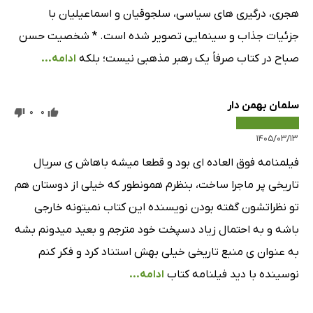
فصل سی‌ونهم
43 دقیقه
هجری، درگیری های سیاسی، سلجوقیان و اسماعیلیان با
جزئیات جذاب و سینمایی تصویر شده است. * شخصیت حسن
فصل چهلم
52 دقیقه
صباح در کتاب صرفاً یک رهبر مذهبی نیست؛ بلکه
ادامه...
فصل چهل‌ویکم - بخش اول
69 دقیقه
فصل چهل‌ویکم - بخش دوم
66 دقیقه
سلمان بهمن دار
0
0
فصل چهل‌ویکم - بخش سوم
66 دقیقه
۱۴۰۵/۰۳/۱۳
فصل چهل‌ودوم
30 دقیقه
فیلمنامه فوق العاده ای بود و قطعا میشه باهاش ی سریال
تاریخی پر ماجرا ساخت، بنظرم همونطور که خیلی از دوستان هم
تو نظراتشون گفته بودن نویسنده این کتاب نمیتونه خارجی
باشه و به احتمال زیاد دسپخت خود مترجم و بعید میدونم بشه
به عنوان ی منبع تاریخی خیلی بهش استناد کرد و فکر کنم
نوسینده با دید فیلنامه کتاب
ادامه...