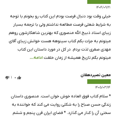
فصل بیست‌ونهم - بخش دوم
38 دقیقه
۱۴۰۴/۰۹/۲۱
فصل سی‌ام
53 دقیقه
خیلی وقت بود دنبال فرصت بودم این کتاب رو بخونم با توجه
فصل سی‌ویکم - بخش اول
59 دقیقه
به شرایط شغلی فرصت مطالعه نداشتم ولی با ترجمه بسیار
زیبای استاد ذبیح الله منصوری که بهترین شاهکارشون روهم
فصل سی‌ویکم - بخش دوم
51 دقیقه
میتونم به جرات بگم کتاب سینوهه هست خوانش زیبای آقای
فصل سی‌و‌دوم
37 دقیقه
مهدی صفری لذت بردم. در کل در مورد داستان این کتاب
فصل سی‌وسوم
65 دقیقه
میتونم بگم تاریخ همیشه از زمان خلقت
ادامه...
فصل سی‌وچهارم
24 دقیقه
معین نصیردهقان
فصل سی‌و‌پنجم
69 دقیقه
1
0
فصل سی‌وششم
۱۴۰۵/۰۳/۱۴
41 دقیقه
* سلام کتاب فوق العاده خوش خوان است. منصوری داستان
فصل سی‌وهفتم
37 دقیقه
زندگی حسن صباح را به شکلی روایت می کند که خواننده به
فصل سی‌وهشتم
26 دقیقه
سختی آن را کنار می گذارد. * فضای ایران قرن پنجم و ششم