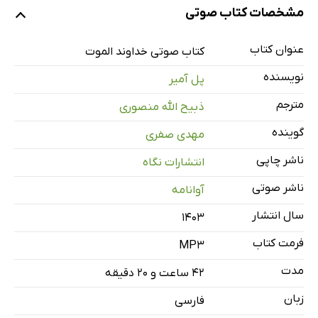
نمونه‌ی یک
مشخصات کتاب صوتی
عنوان کتاب
کتاب صوتی خداوند الموت
نمونه‌ی دو
نویسنده
پل آمیر
مترجم
ذبیح الله منصوری
فصل اول
26 دقیقه
گوینده
مهدی صفری
فصل دوم
51 دقیقه
ناشر چاپی
انتشارات نگاه
فصل سوم
17 دقیقه
ناشر صوتی
آوانامه
فصل چهارم
34 دقیقه
سال انتشار
۱۴۰۳
فصل پنجم
24 دقیقه
فرمت کتاب
MP3
فصل ششم
41 دقیقه
مدت
۴۲ ساعت و ۲۰ دقیقه
فصل هفتم
21 دقیقه
زبان
فارسی