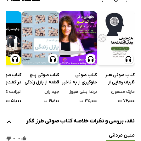
کتاب صوتی هنر
کتاب صوتی
کتاب صوتی پنج
کتاب صوتی 
ظریف رهایی از
جلوگیری از به تاخیر
قطعه از پازل زندگی
در گفت‌وگو 
دغدغه‌ها
انداختن کارها
نیاوریم
مارک منسون
برندا بیلی هیوز
جیم ران
الیزابت کونک
۷۴,۰۰۰ ت
۳۵,۰۰۰ ت
۱۹,۸۰۰ ت
۵۱,۰۰۰ ت
نقد، بررسی و نظرات خلاصه کتاب صوتی طرز فکر
متین مردانی
0
0