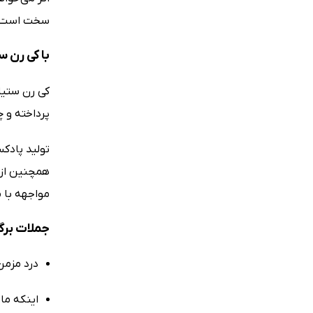
سخت است، ص
با کی رن س
کی رن ستیا
پرداخته و 
تولید پادک
همچنین از ن
مواجهه با م
جملات برگ
درد مزمن
اینکه ما