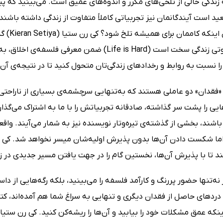
 زندگی خالی از تلخی‌های مکرر و اندوه‌‌های عمیق است. می‌بینید که پ
بعید است آیندگانمان نیز تجربیاتی کاملاً متفاوت از زندگی داشته باشن
کنیم، ب
در کتاب صوتی زندگی سخت است (Life is Hard) ضمن م
ا نسبت به روابط و رخدادهای زندگی‌تان متحول کنید تا در نتیجه‌ی آ
 «فقدان» دو عاملی هستند که به‌تنهایی سرچشمه‌ی بسیاری از ناراحت
یی را پشت سر گذاشته، صادقانه تجربیاتش را با ما به اشتراک می‌گذار
باشند، بخشی از گذشته‌ی تیره‌و‌تار نویسنده نیز به شمار می‌آیند. وا
ما شکست دادن آن‌ها بدون پذیرش اولیه‌شان میسر نخواهد شد. کی رن 
 تا با پذیرش آن‌ها، نخستین گام را در جهت یافتن مسیر جدیدی در زند
 نه‌تنها حضور پررنگ و کارآمد فلسفه را می‌بینید، بلکه رگه‌هایی از دا
 دردهای حاصل از فقدان دیگری و تنهایی به سراغ شما هم آمده‌اند، 
اینکه عمق مشکلات خود را بیابید و آن‌ها را ریشه‌کن کنید. کی رن س