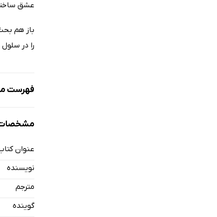
عشق ساخته ش
باز هم بحث 
را در سلول 
فهرست مط
نمونه
مشخصات 
عنوان کتاب
معرفی و پی
نویسنده
مقدمه
مترجم
فصل اول: نا
گوینده
فصل دوم: ت