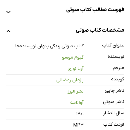
فهرست مطالب کتاب صوتی
نمونه
مشخصات کتاب صوتی
عنوان کتاب
نویسنده‌ای که دیگر نمی‌نویسد
11 دقیقه
کتاب صوتی زندگی پنهان نویسنده‌ها
نویسنده
گیوم موسو
فصل اول: اولین ویژگی یک نویسنده، داشتن شجاعت است.
27 دقیقه
مترجم
آریا نوری
فصل دوم: چگونه بنویسیم؟
14 دقیقه
گوینده
پژمان رمضانی
فصل سوم: فهرست خرید نویسندگان
31 دقیقه
ناشر چاپی
نشر البرز
فصل چهارم: مصاحبه با یک نویسنده
31 دقیقه
ناشر صوتی
آوانامه
فصل پنجم: راوی داستان
19 دقیقه
سال انتشار
۱۴۰۱
فصل ششم: تعطیلات یک نویسنده
30 دقیقه
فرمت کتاب
MP3