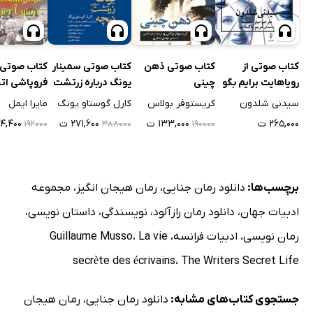
کتاب صوتی از
کتاب صوتی ذهن
کتاب صوتی سمینار
کتاب صوتی
رویاهایت برایم بگو
چینی
یونگ درباره زرتشت
فروپاشی اتح
نیچه
شوروی
سیدنی شلدون
کریستوفر بولاس
کارل گوستاو یونگ
مایرا ایمل
۲۶۵,۰۰۰ ت
۱۳۳,۰۰۰ ت
۲۷۱,۶۰۰ ت
۱۳۴,۴۰۰
۱۹۲۰۰۰
۳۸۸۰۰۰
۱۹۰۰۰۰
برچسب‌ها:
دانلود رمان جنایی
،
رمان هیجان انگیز
،
مجموعه
ادبیات جهان
،
دانلود رمان رازآلود
،
نویسندگی
،
داستان نویسی
،
رمان نویسی
،
ادبیات فرانسه
،
La vie
،
Guillaume Musso
secrète des écrivains
،
The Writers Secret Life
جستجوی کتاب‌های مشابه:
دانلود رمان جنایی
،
رمان هیجان