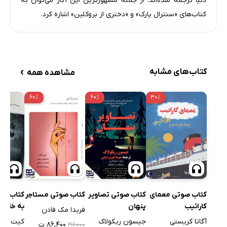
دنیا ترجمه شده‌اند. از جمله مشهورترین این آثار می‌توان به
کتاب‌های «سنترال پارک» و «دختری از بروکلین» اشاره کرد.
›
کتاب‌های مشابه
مشاهده همه
۶۰٪
۶۰٪
۳۰٪
کتاب صوتی معمای
کتاب صوتی تصاویر
کتاب صوتی مستاجر
کتاب صو
کارائیب
پنهان
به خانه
فریدا مک فادن
آگاتا کریستی
جیسون ریکولاک
کیت مور
۸۶,۴۰۰ ت
۲۱۶۰۰۰