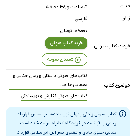
فصل هفتم: آفتاب سوزان
26 دقیقه
مدت
۵ ساعت و ۴۸ دقیقه
فصل هشتم: هر شخص مثل یک سایه است
18 دقیقه
زبان
فارسی
فصل نهم: مرگ نزدیکانمان
28 دقیقه
۱۸۸,۰۰۰ تومان
فصل دهم: نویسندگان در برابر همه دنیا
17 دقیقه
خرید کتاب صوتی
قیمت کتاب صوتی
فصل یازدهم: وقتی شب فرا می‌رسد
11 دقیقه
شنیدن نمونه
فصل دوازدهم: ظاهر متغیر
21 دقیقه
کتاب‌های صوتی داستان و رمان جنایی و
فصل سیزدهم: میس سارایوو
22 دقیقه
معمایی خارجی
موضوع کتاب
فصل چهاردهم: دو نفر که از پوچی گریخته‌اند
21 دقیقه
کتاب‌های صوتی نگارش و نویسندگی
مؤخره
18 دقیقه
کتاب صوتی زندگی پنهان نویسنده‌ها بر اساس قرارداد
درست و غلط
4 دقیقه
رسمی با آوانامه در فروشگاه کتابراه عرضه شده است.
تمامی حقوق مادی و معنوی نشر این اثر مطابق قرارداد