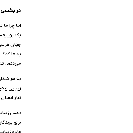
در بخشی ا
اما چرا ما
یک روز زمست
جهان غریبی 
به ما کمک م
می‌دهد. تق
به هر شکلی 
زیبایی و می
تبار انسان 
«حس زیبایی 
برای پرندگا
ماده زیبایی