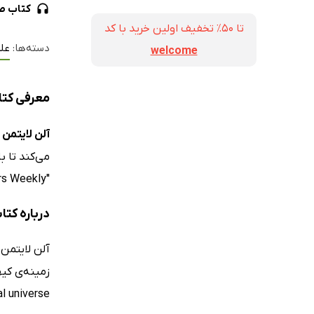
کتاب ص
تا ۵۰٪ تخفیف اولین خرید با کد
دسته‌ها:
عل
welcome
معرفی کتا
آلن لایتمن
می‌کند تا ب
"Publishers Weekly" قرار گرفته است.
درباره کت
accidental universe) نام دارد، به بررسی بزر