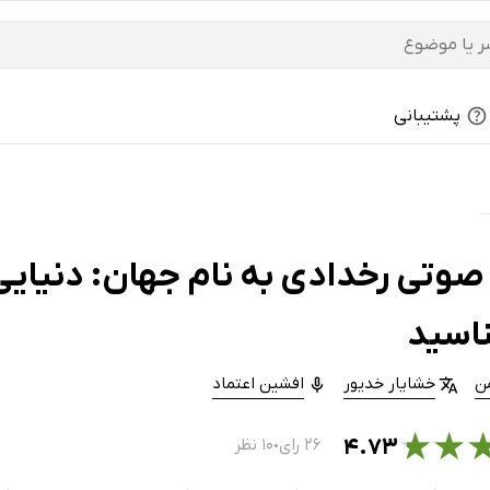
پشتیبانی
صوتی رخدادی به نام جهان: دنیایی 
اسید
من
خشایار خدیور
افشین اعتماد
★
★
۴.۷۳
۲۶ رای
۱۰ نظر
●