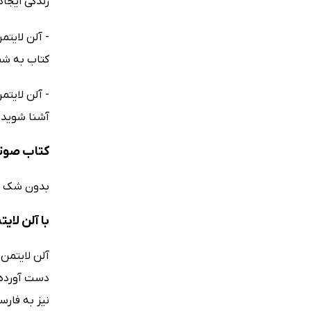
زندگی ایجاد ش
- آلن لایتم
کتاب به شما ا
- آلن لایتم
آشنا شوید. (New York Review
کتاب صوتی
بدون شک عل
با آلن لای
دست آورده، 
نیز به فار