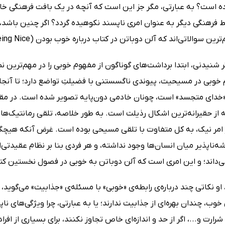
ه است؟ به عبارتی، مگر جز این است که آنچه در یک بافت فرهنگی 
 فرهنگی دیگر به عنوان امری ناپسند نکوهیده گردد؟ اگر چنین باشد،
سوالاتی‌اند که آلن دوباتن در کتاب درباره خوب بودن (On Being Nice) به آنها پاسخ داده است.
ثر شنیدنی، ابتدا برداشت‌های گوناگون از مفهوم خوبی را در مهم‌تری
 خوبی در مسیحیت، پیوندی ناگسستنی با فضیلتِ تواضع دارد؛ تا آنجا
دای متجسد» است، چونان خادمی دون‌پایه تصویر شده است. در مقابل
 از حقیرانه‌ترین اشکال رذیلت است. به طور خلاصه، تلقی رمانتیک‌ها
 امر نیک، به کل متفاوت با تلقی مسیحی بوده است. غرض آنکه هیچگا
‌‌ناپذیر میان انسان‌ها وجود نداشته، و هر فردی بنا بر نظام عقیدتی‌ا
ی‌داند؛ و این امری است که آلن دوباتن به خوبی در فصول نخستین ک
او نکاتی چند درباره‌ی رابطه‌ی «خوبی» با مسئله‌ی «جذابیت» می‌گوی
خوب، چندان بهره‌ای از جذابیت ندارند؛ یا به عبارتی، چرا ویژگی‌های 
ارت و...، اگر از حد و اندازه‌ای خاص تجاوز نکنند، برای بسیاری از افراد 