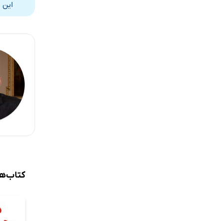
شش: چرا اظ
این 
هفت: چرا آ
هشت: چگون
نه: چگونه 
ده: چگونه 
یازده: چگو
دوازده: چگو
سیزده: افس
چهارده: آز
کتاب‌ه