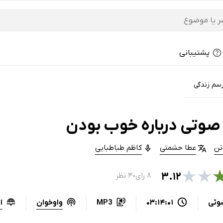
پشتیبانی
رسم زندگی
صوتی درباره خوب بودن
تن
عطا حشمتی
کاظم طباطبایی
★
★
۳.۱۲
۸ رای
۴ نظر
●
واوخوان
ا
وتی
03:14:01
MP3