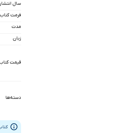
سال انتشار
دو: نقطه 
فرمت کتاب
سه: بازنده‌
مدت
چهار: انگیزه
زبان
پنج: رنج ک
شش: مودب
قیمت کتاب
بخش سوم: 
دو: مشکل 
سه: چگونه 
دسته‌ها
چهار: چرا 
پنج: چگونه
کتاب