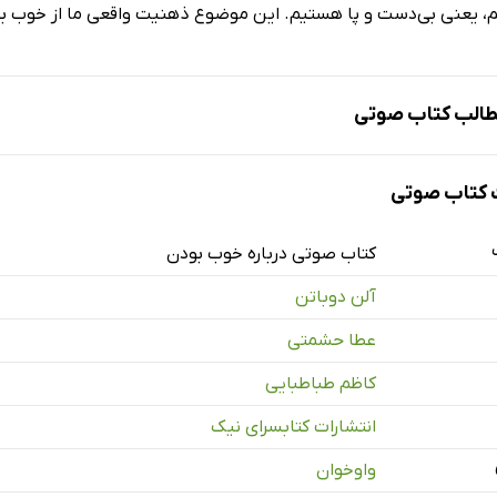
نیم، یعنی بی‌دست و پا هستیم. این موضوع ذهنیت واقعی ما از خوب ب
الب کتاب صوتی
کتاب صوتی
را واقعاً نمی‌خواهیم خوب باشیم؟
کتاب صوتی درباره خوب بودن
آلن دوباتن
 مسیحیت؛ خوب اما ضعیف
عطا حشمتی
مانتیسیسم؛ خوب اما ملال‌آور
کاظم طباطبایی
سرمایه‌داری؛ خوب اما ورشکسته
انتشارات کتابسرای نیک
 تن‌کام‌خواهی؛ خوب اما بی‌بخار
واوخوان
هربانی - یک: بخشندگی