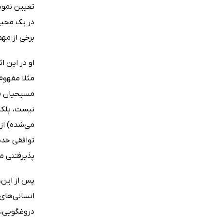
تعیین نمود
در یک محیط
برخی از مهم‌ترین 
او در این ا
مثلا مفهوم
مسیحیان «خ
نیست، بلکه
می‌شده) از
توافقی خدشه
پذیرفتنی م
پس از این، 
انسانی‌های 
دروغگویی، شر